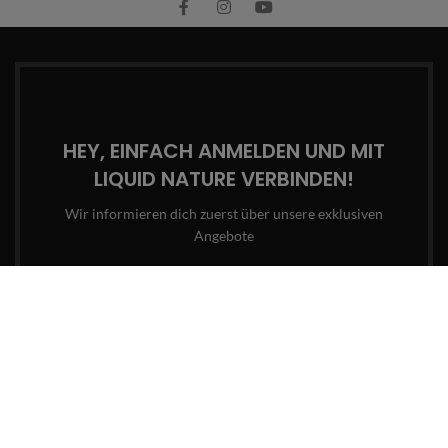
HEY, EINFACH ANMELDEN UND MIT
LIQUID NATURE VERBINDEN!
Wir informieren dich zuerst über unsere exklusiven
Angebote
Email-Adresse
Wird in Übereinstimmung mit unserer
Datenschutzrichtlinie
und unseren
AGBs
verwendet