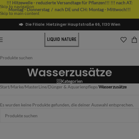
!!! Hitzewelle - reduzierte Versandtage für Pflanzen!!!
!!! nach AT:
Skip to navigation
Montag - Donnerstag / nach DE und CH: Montag - Mittwoch!!!
Skip to main content
Die Filiale: Hietzinger Hauptstraße 66, 1130 Wien
Wasserzusätze
Kategorien
Start
/
Marke
/
MasterLine
/
Dünger & Aquarienpflege
/
Wasserzusätze
Es wurden keine Produkte gefunden, die deiner Auswahl entsprechen.