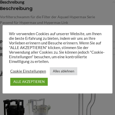
Beschreibung
Beschreibung
Vorfilterschwamm für die Filter der Aquael Hypermax Serie
Passend für Hypermax und Hypermax Link
Wir verwenden Cookies auf unserer Website, um Ihnen
die beste Erfahrung zu bieten, indem wir uns an Ihre
Produktsicherheit
Vorlieben erinnern und Besuche erinnern. Wenn Sie auf
"ALLE AKZEPTIEREN" klicken, stimmen Sie der
Infos über Aquael
Verwendung aller Cookies zu. Sie können jedoch "Cookie-
Rezensionen (0)
Einstellungen" besuchen, um eine kontrollierte
Einwilligung zu erteilen.
Cookie Einstellungen
Alles ablehnen
Ähnliche Produkte
ALLE AKZEPTIEREN