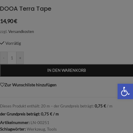
DOOA Terra Tape
14,90
€
zzgl.
Versandkosten
Vorrätig
-
+
IN DEN WARENKORB
We
Zur Wunschliste hinzufügen
Dieses Produkt enthält: 20
m
– der Grundpreis beträgt:
0,75
€
/
m
der Grundpreis beträgt:
0,75
€
/
m
Artikelnummer:
LN-00251
Schlagwörter:
Werkzeug
,
Tools