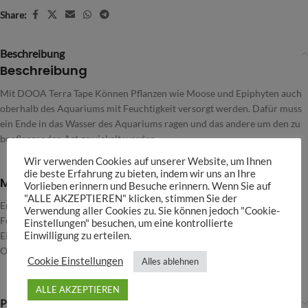
Share:
Beschreibung
Beschreibung
Mit DOOA Terra Tape Können Pflanzen wie Moose und Epiphyten auch
oberhalb des Aquariums mit Feuchtigkeit versorgt werden. Dafür muss
ein Ende in das Wasser des Aquariums ragen und das andere um den zu
bepflanzenden Ast gewickelt werden.
Wir verwenden Cookies auf unserer Website, um Ihnen
die beste Erfahrung zu bieten, indem wir uns an Ihre
Merkmale
Vorlieben erinnern und Besuche erinnern. Wenn Sie auf
"ALLE AKZEPTIEREN" klicken, stimmen Sie der
Erhältlich in 20 m Länge
Verwendung aller Cookies zu. Sie können jedoch "Cookie-
Feuchtigkeit für deine emersen Pflanzen
Einstellungen" besuchen, um eine kontrollierte
Einwilligung zu erteilen.
Einfach zu verwenden
Optimal für Wabi-Kusa, Wabi-Kusa Wall und DOOA system Terra
Cookie Einstellungen
Alles ablehnen
ALLE AKZEPTIEREN
Produktsicherheit