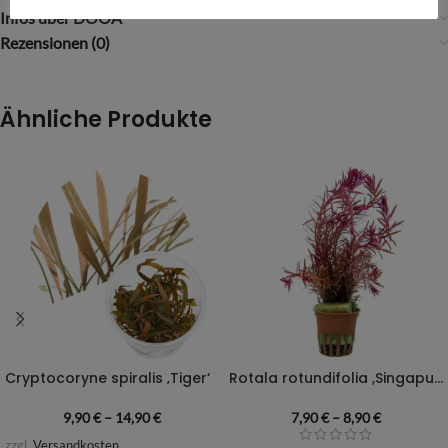
Infos über DOOA
Rezensionen (0)
Ähnliche Produkte
Cryptocoryne spiralis ‚Tiger‘
Rotala rotundifolia ,Singapur Bloodred‘
9,90
€
–
14,90
€
7,90
€
–
8,90
€
zzgl.
Versandkosten