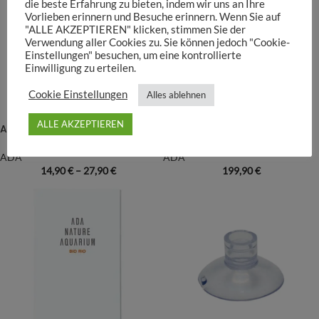
die beste Erfahrung zu bieten, indem wir uns an Ihre
Vorlieben erinnern und Besuche erinnern. Wenn Sie auf
"ALLE AKZEPTIEREN" klicken, stimmen Sie der
Verwendung aller Cookies zu. Sie können jedoch "Cookie-
Einstellungen" besuchen, um eine kontrollierte
Einwilligung zu erteilen.
Cookie Einstellungen
Alles ablehnen
ALLE AKZEPTIEREN
ADA Clear Hose – Transparenter Schlauch (3 m)
ADA – Vuppa-II
ADA
ADA
14,90
€
–
27,90
€
199,90
€