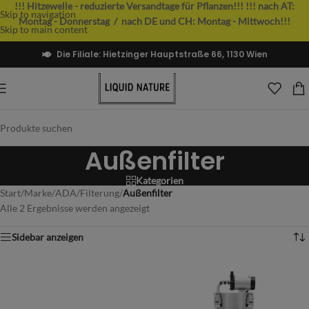
!!! Hitzewelle - reduzierte Versandtage für Pflanzen!!!
!!! nach AT:
Skip to navigation
Montag - Donnerstag / nach DE und CH: Montag - Mittwoch!!!
Skip to main content
Die Filiale: Hietzinger Hauptstraße 66, 1130 Wien
Außenfilter
Kategorien
Start
/
Marke
/
ADA
/
Filterung
/
Außenfilter
Alle 2 Ergebnisse werden angezeigt
Sidebar anzeigen