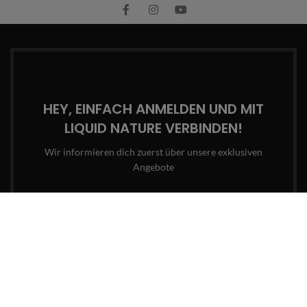
HEY, EINFACH ANMELDEN UND MIT
LIQUID NATURE VERBINDEN!
Wir informieren dich zuerst über unsere exklusiven
Angebote
Email-Adresse
Wird in Übereinstimmung mit unserer
Datenschutzrichtlinie
und unseren
AGBs
verwendet