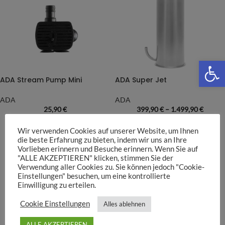
We
ADA Stream Pump Mini
ADA Super Jet
ADA
ADA
25,90
€
399,90
€
–
1.499,90
€
Wir verwenden Cookies auf unserer Website, um Ihnen
die beste Erfahrung zu bieten, indem wir uns an Ihre
Vorlieben erinnern und Besuche erinnern. Wenn Sie auf
"ALLE AKZEPTIEREN" klicken, stimmen Sie der
Verwendung aller Cookies zu. Sie können jedoch "Cookie-
Einstellungen" besuchen, um eine kontrollierte
Einwilligung zu erteilen.
Cookie Einstellungen
Alles ablehnen
ALLE AKZEPTIEREN