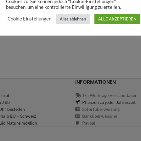
Cookies zu. Sie können jedoch "Cookie-Einstellungen"
besuchen, um eine kontrollierte Einwilligung zu erteilen.
Cookie Einstellungen
Alles ablehnen
ALLE AKZEPTIEREN
INFORMATIONEN
re.at
1-5 Werktage Versanddauer
53 88
Pflanzen zu jeder Jahreszeit
hr bestellen
Sofortüberweisung
rhalb EU + Schweiz
Banküberweisung
uid Nature möglich
Paypal