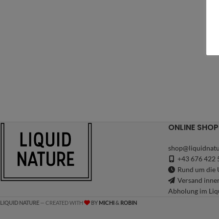
ONLINE SHOP
shop@liquidnatu
+43 676 422 
Rund um die U
Versand inne
Abholung im Liq
LIQUID NATURE
— CREATED WITH
BY
MICHI
&
ROBIN