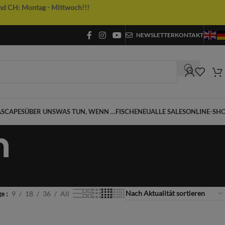
nd CH: Montag - Mittwoch!!!
NEWSLETTER
KONTAKT
SCAPES
ÜBER UNS
WAS TUN, WENN …
FISCHE
NEU
ALLE SALES
ONLINE-SH
n
ge
9
18
36
All