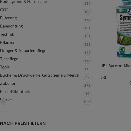
Bodengrund & Hardscape
134
CO2
109
Filterung
154
Beleuchtung
121
Technik
131
Pflanzen
381
Dünger & Aquarienpflege
145
Tierpflege
158
JBL Symec Mic
Tools
113
Bücher & Druckwerke, Gutscheine & Merch
62
JBL
Zubehör
292
Fisch-Bibliothek
60
Marke
1063
NACH PREIS FILTERN