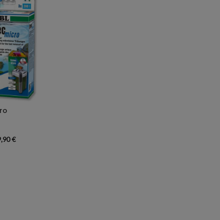
ro
9,90
€