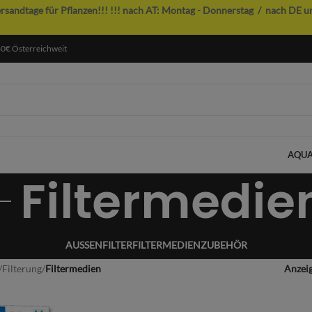
ersandtage für Pflanzen!!!
!!! nach AT: Montag - Donnerstag / nach DE u
60€ Österreichweit
AQUA
Filtermedie
AUSSENFILTER
FILTERMEDIEN
ZUBEHÖR
/
Filterung
/
Filtermedien
Anzei