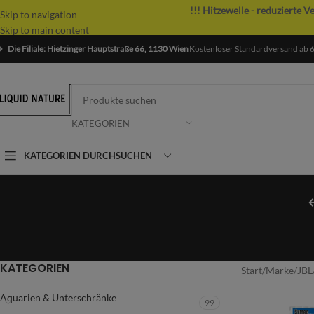
!!! Hitzewelle - reduzierte V
Skip to navigation
Skip to main content
Die Filiale: Hietzinger Hauptstraße 66, 1130 Wien
Kostenloser Standardversand ab 
KATEGORIEN
KATEGORIEN DURCHSUCHEN
KATEGORIEN
Start
/
Marke
/
JBL
Aquarien & Unterschränke
99