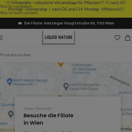
!!! Hitzewelle - reduzierte Versandtage für Pflanzen!!!
!!! nach AT:
Skip to navigation
Montag - Donnerstag / nach DE und CH: Montag - Mittwoch!!!
Skip to main content
Die Filiale: Hietzinger Hauptstraße 66, 1130 Wien
Unser Geschäft
Besuche die Filiale
in Wien