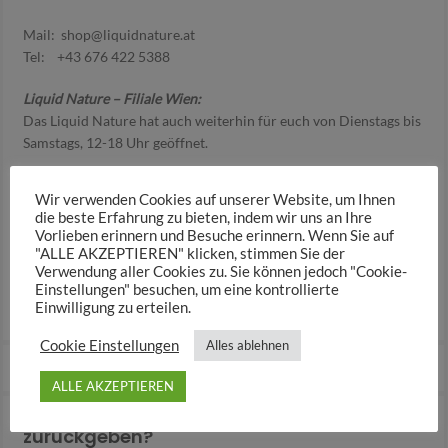
Mail:
shop@liquidnature.at
Tel: +43 676 422 5388
Liquid Nature – Filiale Wien:
Das Liquid Nature hat auch weiterhin für euch von Dienstags bis
Samstags, 12-18 Uhr geöffnet.
Bitte beachte die jeweils aktuell geltenden Corona-
Wir verwenden Cookies auf unserer Website, um Ihnen
Verordnungen zum Einkauf in Geschäften des alltäglichen
die beste Erfahrung zu bieten, indem wir uns an Ihre
Bedarfs
Vorlieben erinnern und Besuche erinnern. Wenn Sie auf
Weiteres erreicht ihr uns bei dringlichen Fragen unter:
"ALLE AKZEPTIEREN" klicken, stimmen Sie der
Verwendung aller Cookies zu. Sie können jedoch "Cookie-
Einstellungen" besuchen, um eine kontrollierte
Tel: +43 676 422 5388
Einwilligung zu erteilen.
Mail:
shop@liquidnature.at
Cookie Einstellungen
Alles ablehnen
Wo finde ich meine Rechnung ?
ALLE AKZEPTIEREN
Wie kann ich einen Artikel
zurückgeben?