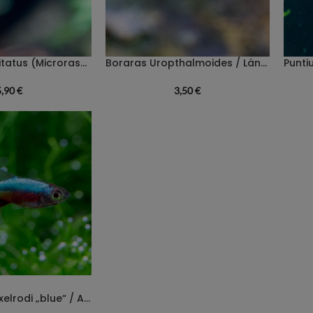
Danio margaritatus (Microrasboras galaxy) / Perlhuhnbärbling
Boraras Uropthalmoides / Längsband-Zwergbärbling
5,90
€
3,50
€
Sundadanio axelrodi „blue“ / Axelrods Bärbling blau