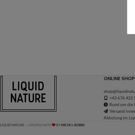
ONLINE SHOP
shop@liquidnatu
+43 676 422 
Rund um die U
Versand inne
Abholung im Liq
LIQUID NATURE
— CREATED WITH
BY
MICHI
&
ROBIN