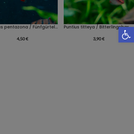
We
Puntius pentazona / Fünfgürtelbarbe
Puntius titteya / Bitterlingsbarbe
4,50
€
3,90
€