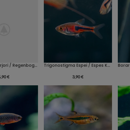
Chela dadyburjori / Regenbogen-Kielbauchbärbling
Trigonostigma Espei / Espes Keilfleckbärbling
5,90
€
3,90
€