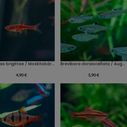
Boraras brigittae / Moskitobärbling
Brevibora dorsiocellata / Augenfleckbärbling
4,90
€
5,90
€