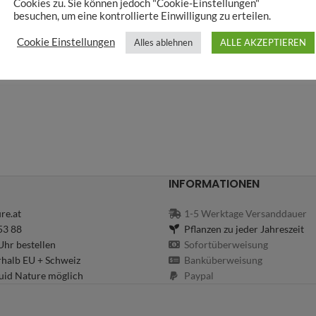
Cookies zu. Sie können jedoch "Cookie-Einstellungen"
besuchen, um eine kontrollierte Einwilligung zu erteilen.
Cookie Einstellungen
Alles ablehnen
ALLE AKZEPTIEREN
INFORMATIONEN
re.at
1-5 Werktage Versanddauer
53 88
Pflanzen zu jeder Jahreszeit
hr bestellen
Sofortüberweisung
rhalb EU + Schweiz
Banküberweisung
uid Nature möglich
Paypal