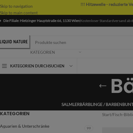
!!! Hitzewelle - reduzierte V
Skip to navigation
Skip to main content
Die Filiale: Hietzinger Hauptstraße 66, 1130 Wien
Kostenloser Standardversand ab 
KATEGORIEN
KATEGORIEN DURCHSUCHEN
Bä
SALMLER
BÄRBLINGE / BARBEN
BUN
KATEGORIEN
Start
/
Fisch-Bibl
Aquarien & Unterschränke
99