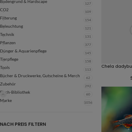
Bodengrund & Hardscape
127
CO2
109
Filterung
154
Beleuchtung
121
Technik
131
Pflanzen
377
Dünger & Aquarienpflege
145
Tierpflege
158
Tools
113
Bücher & Druckwerke, Gutscheine & Merch
62
Zubehör
292
Fisch-Bibliothek
60
Marke
1056
NACH PREIS FILTERN