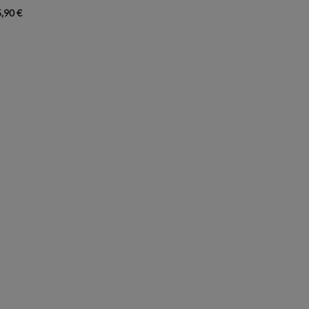
5,90
€