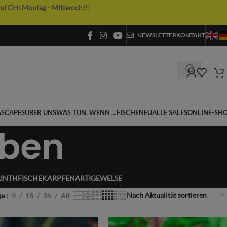
nd CH: Montag - Mittwoch!!!
NEWSLETTER
KONTAKT
SCAPES
ÜBER UNS
WAS TUN, WENN …
FISCHE
NEU
ALLE SALES
ONLINE-SH
rben
INTHFISCHE
KARPFENARTIGE
WELSE
ge
9
18
36
All