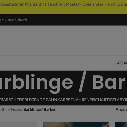
ersandtage für Pflanzen!!!
!!! nach AT: Montag - Donnerstag / nach DE u
60€ Österreichweit
AQUA
rblinge / Ba
TBARSCHE
EIERLEGENDE ZAHNKARPFEN
ÄHRENFISCHARTIGE
LABYR
iothek
/
Fische
/
Bärblinge / Barben
Anzei