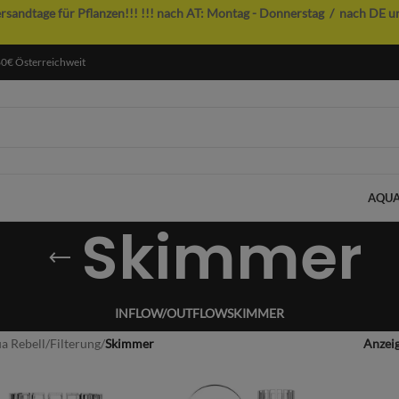
ersandtage für Pflanzen!!!
!!! nach AT: Montag - Donnerstag / nach DE u
60€ Österreichweit
AQUA
Skimmer
INFLOW/OUTFLOW
SKIMMER
a Rebell
/
Filterung
/
Skimmer
Anzei