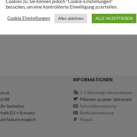
Cookies zu. Sie können jedoch "Cookie-Einstellungen"
besuchen, um eine kontrollierte Einwilligung zu erteilen.
Cookie Einstellungen
Alles ablehnen
ALLE AKZEPTIEREN
INFORMATIONEN
re.at
1-5 Werktage Versanddauer
53 88
Pflanzen zu jeder Jahreszeit
hr bestellen
Sofortüberweisung
rhalb EU + Schweiz
Banküberweisung
uid Nature möglich
Paypal