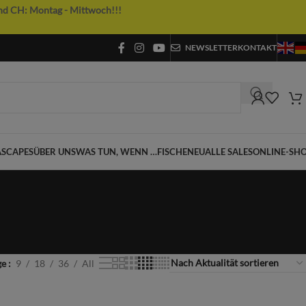
nd CH: Montag - Mittwoch!!!
NEWSLETTER
KONTAKT
SCAPES
ÜBER UNS
WAS TUN, WENN …
FISCHE
NEU
ALLE SALES
ONLINE-SH
ge
9
18
36
All