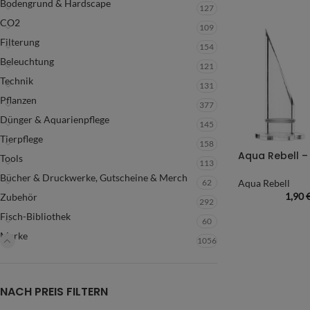
Bodengrund & Hardscape
127
CO2
109
Filterung
154
Beleuchtung
121
Technik
131
Pflanzen
377
Dünger & Aquarienpflege
145
Tierpflege
158
Tools
113
Bücher & Druckwerke, Gutscheine & Merch
62
Aqua Rebell
1,90
Zubehör
292
Fisch-Bibliothek
60
Marke
1056
NACH PREIS FILTERN