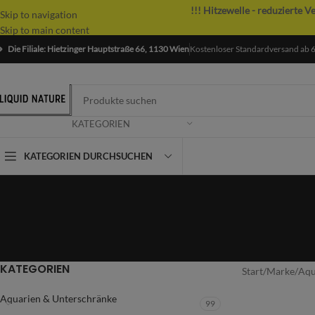
!!! Hitzewelle - reduzierte V
Skip to navigation
Skip to main content
Die Filiale: Hietzinger Hauptstraße 66, 1130 Wien
Kostenloser Standardversand ab 
KATEGORIEN
KATEGORIEN DURCHSUCHEN
KATEGORIEN
Start
/
Marke
/
Aqu
Aquarien & Unterschränke
99