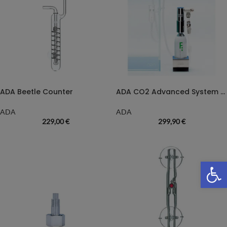
ADA Beetle Counter
ADA CO2 Advanced System – Forest
ADA
ADA
229,00
€
299,90
€
We