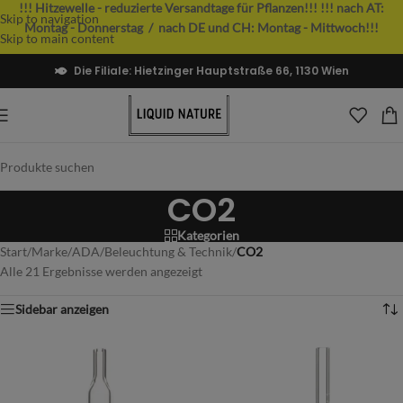
!!! Hitzewelle - reduzierte Versandtage für Pflanzen!!!
!!! nach AT:
Skip to navigation
Montag - Donnerstag / nach DE und CH: Montag - Mittwoch!!!
Skip to main content
Die Filiale: Hietzinger Hauptstraße 66, 1130 Wien
CO2
Kategorien
Start
/
Marke
/
ADA
/
Beleuchtung & Technik
/
CO2
Alle 21 Ergebnisse werden angezeigt
Sidebar anzeigen