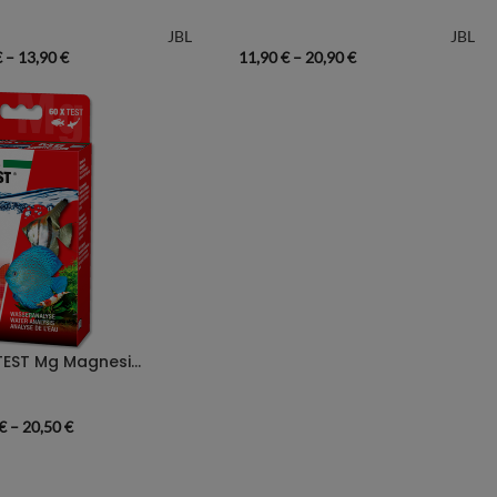
JBL
JBL
€
–
13,90
€
11,90
€
–
20,90
€
JBL PROAQUATEST Mg Magnesium Süßwasser
€
–
20,50
€