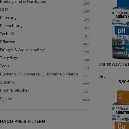
Bodengrund & Hardscape
134
CO2
109
Filterung
154
Beleuchtung
121
Technik
131
Pflanzen
381
Dünger & Aquarienpflege
145
Tierpflege
158
JBL PROAQUATE
Tools
113
Bücher & Druckwerke, Gutscheine & Merch
62
JBL
5,90
Zubehör
292
Fisch-Bibliothek
60
Marke
1063
NACH PREIS FILTERN