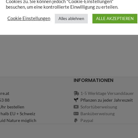
Cookies zu. Sie können jedoch "Cookie-Einstellungen"
besuchen, um eine kontrollierte Einwilligung zu erteilen.
Cookie Einstellungen
Alles ablehnen
ALLE AKZEPTIEREN
INFORMATIONEN
re.at
1-5 Werktage Versanddauer
53 88
Pflanzen zu jeder Jahreszeit
hr bestellen
Sofortüberweisung
rhalb EU + Schweiz
Banküberweisung
uid Nature möglich
Paypal