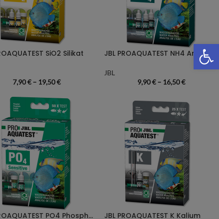
We
ROAQUATEST SiO2 Silikat
JBL PROAQUATEST NH4 Ammonium
JBL
7,90
€
–
19,50
€
9,90
€
–
16,50
€
JBL PROAQUATEST PO4 Phosphat Sensitiv
JBL PROAQUATEST K Kalium