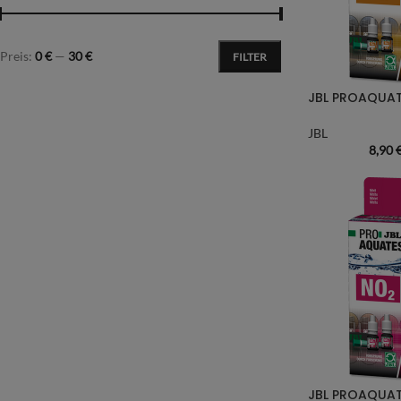
Preis:
0 €
—
30 €
FILTER
JBL PROAQUAT
JBL
8,90
JBL PROAQUATE