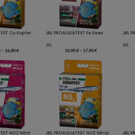
EST Cu Kupfer
JBL PROAQUATEST Fe Eisen
JBL P
JBL
JBL
€
–
16,90
€
10,90
€
–
17,90
€
ST NO2 Nitrit
JBL PROAQUATEST NO3 Nitrat