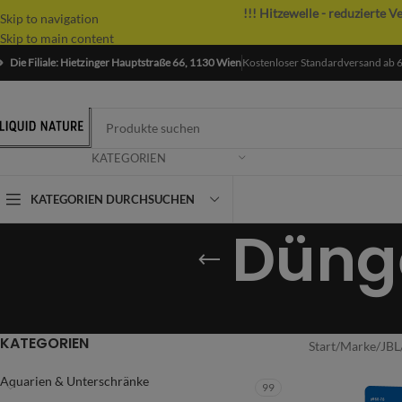
!!! Hitzewelle - reduzierte V
Skip to navigation
Skip to main content
Die Filiale: Hietzinger Hauptstraße 66, 1130 Wien
Kostenloser Standardversand ab 
KATEGORIEN
KATEGORIEN DURCHSUCHEN
Düng
KATEGORIEN
Start
/
Marke
/
JBL
Aquarien & Unterschränke
99