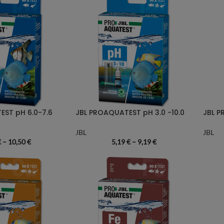
ST pH 6.0-7.6
JBL PROAQUATEST pH 3.0 -10.0
JBL
JBL
€
–
10,50
€
5,19
€
–
9,19
€