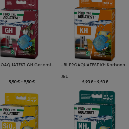
JBL PROAQUATEST GH Gesamthärte
JBL PROAQUATEST KH Karbonathärte
JBL
5,90
€
–
9,50
€
5,90
€
–
9,50
€