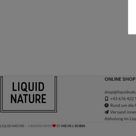
ONLINE SHOP
shop@liquidnatu
+43 676 422 
Rund um die U
Versand inne
Abholung im Liq
LIQUID NATURE
— CREATED WITH
BY
MICHI
&
ROBIN