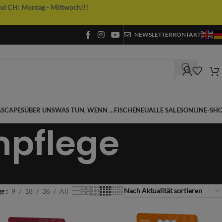
nd CH: Montag - Mittwoch!!!
NEWSLETTER
KONTAKT
SCAPES
ÜBER UNS
WAS TUN, WENN …
FISCHE
NEU
ALLE SALES
ONLINE-SH
npflege
ge
9
18
36
All