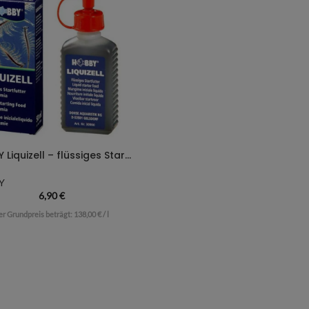
HOBBY Liquizell – flüssiges Startfutter
Y
6,90
€
er Grundpreis beträgt:
138,00
€
/
l