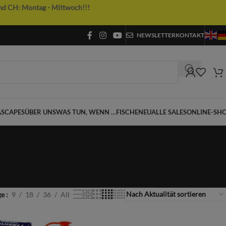
nd CH: Montag - Mittwoch!!!
NEWSLETTER
KONTAKT
SCAPES
ÜBER UNS
WAS TUN, WENN …
FISCHE
NEU
ALLE SALES
ONLINE-SH
ge
9
18
36
All