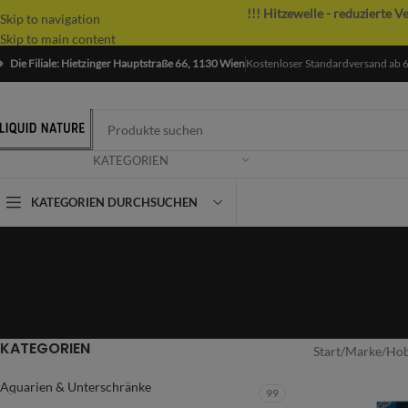
!!! Hitzewelle - reduzierte V
Skip to navigation
Skip to main content
Die Filiale: Hietzinger Hauptstraße 66, 1130 Wien
Kostenloser Standardversand ab 
KATEGORIEN
KATEGORIEN DURCHSUCHEN
KATEGORIEN
Start
/
Marke
/
Ho
Aquarien & Unterschränke
99