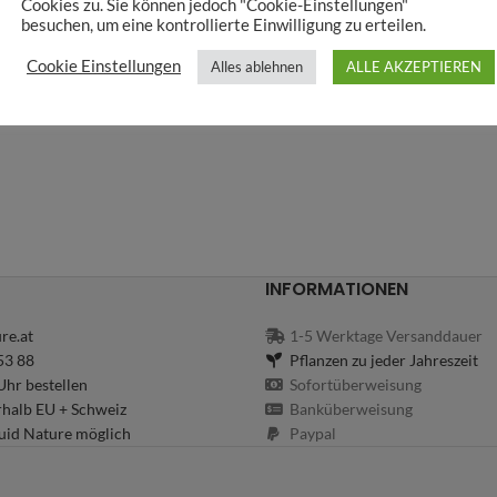
Cookies zu. Sie können jedoch "Cookie-Einstellungen"
besuchen, um eine kontrollierte Einwilligung zu erteilen.
Cookie Einstellungen
Alles ablehnen
ALLE AKZEPTIEREN
INFORMATIONEN
re.at
1-5 Werktage Versanddauer
53 88
Pflanzen zu jeder Jahreszeit
hr bestellen
Sofortüberweisung
rhalb EU + Schweiz
Banküberweisung
uid Nature möglich
Paypal