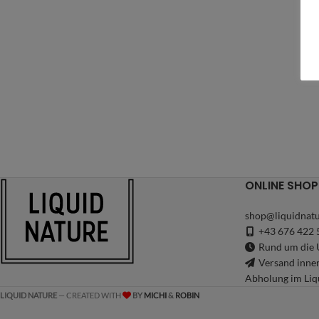
ONLINE SHOP
shop@liquidnatu
+43 676 422 
Rund um die U
Versand inne
Abholung im Liq
LIQUID NATURE
— CREATED WITH
BY
MICHI
&
ROBIN