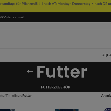
ersandtage für Pflanzen!!!
!!! nach AT: Montag - Donnerstag / nach DE u
60€ Österreichweit
AQUA
Futter
FUTTER
ZUBEHÖR
bby
/
Tierpflege
/
Futter
Anzei