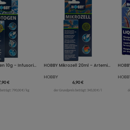
HOBBY Protogen 10g – Infusorien-Ansatz
HOBBY Mikrozell 20ml – Artemien Aufzuchtfutter
HOBBY
HOBB
7,90
€
6,90
€
 beträgt:
790,00
€
/
kg
der Grundpreis beträgt:
345,00
€
/
l
d