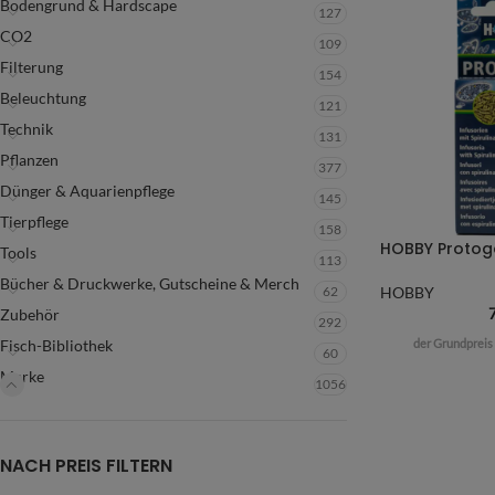
Bodengrund & Hardscape
127
CO2
109
Filterung
154
Beleuchtung
121
Technik
131
Pflanzen
377
Dünger & Aquarienpflege
145
Tierpflege
158
Tools
113
Bücher & Druckwerke, Gutscheine & Merch
62
HOBBY
Zubehör
292
der Grundpreis
Fisch-Bibliothek
60
Marke
1056
NACH PREIS FILTERN