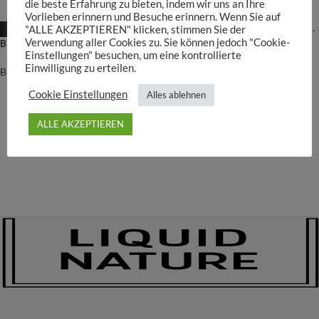
die beste Erfahrung zu bieten, indem wir uns an Ihre
Vorlieben erinnern und Besuche erinnern. Wenn Sie auf
Ersatzdichtung für Blau-MW-Druckminderer
"ALLE AKZEPTIEREN" klicken, stimmen Sie der
-30%
Verwendung aller Cookies zu. Sie können jedoch "Cookie-
Blau Ersatz Blasenzähler
Einstellungen" besuchen, um eine kontrollierte
Blau Aquaristik
Einwilligung zu erteilen.
2,50
€
Blau Aquaristik
9,03
€
12,90
€
Cookie Einstellungen
Alles ablehnen
ALLE AKZEPTIEREN