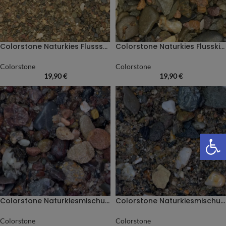
Colorstone Naturkies Flusssand dunkel
Colorstone Naturkies Flusskies dunkel
Colorstone
Colorstone
19,90
€
19,90
€
We
Colorstone Naturkiesmischung Amazonas
Colorstone Naturkiesmischung Malawi
Colorstone
Colorstone