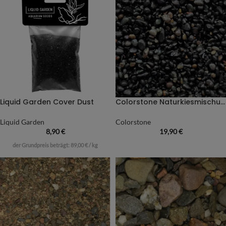
Liquid Garden Cover Dust
Colorstone Naturkiesmischung Black Sambia
Liquid Garden
Colorstone
8,90
€
19,90
€
der Grundpreis beträgt:
89,00
€
/
kg