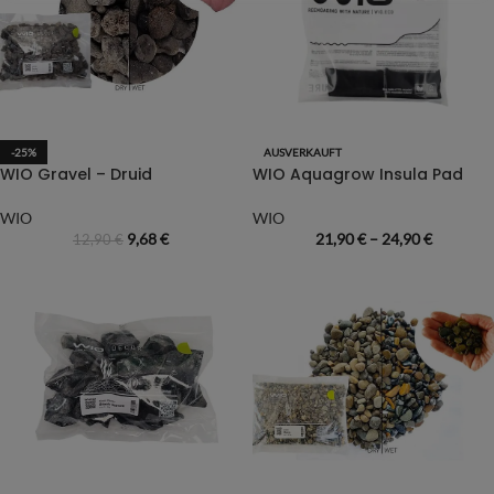
-25%
AUSVERKAUFT
WIO Gravel – Druid
WIO Aquagrow Insula Pad
WIO
WIO
9,68
€
21,90
€
–
24,90
€
12,90
€