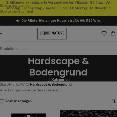
!!! Hitzewelle - reduzierte Versandtage für Pflanzen!!!
!!! nach AT:
Skip to navigation
Montag - Donnerstag / nach DE und CH: Montag - Mittwoch!!!
Skip to main content
Die Filiale: Hietzinger Hauptstraße 66, 1130 Wien
Hardscape &
Bodengrund
Kategorien
Start
/
Marke
/
WIO
/
Hardscape & Bodengrund
Alle 12 Ergebnisse werden angezeigt
Sidebar anzeigen