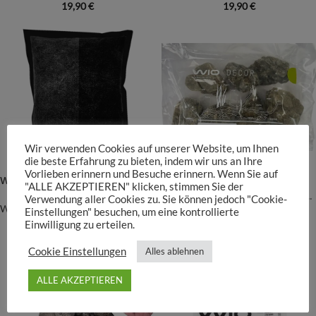
19,90
€
19,90
€
Wir verwenden Cookies auf unserer Website, um Ihnen
die beste Erfahrung zu bieten, indem wir uns an Ihre
Vorlieben erinnern und Besuche erinnern. Wenn Sie auf
WIO Landform Insula Pad
-25%
"ALLE AKZEPTIEREN" klicken, stimmen Sie der
Wio Nano Rock Elderly / Alpin Stone
Verwendung aller Cookies zu. Sie können jedoch "Cookie-
WIO
Einstellungen" besuchen, um eine kontrollierte
22,90
€
–
24,90
€
WIO
Einwilligung zu erteilen.
9,68
€
12,90
€
Cookie Einstellungen
Alles ablehnen
ALLE AKZEPTIEREN