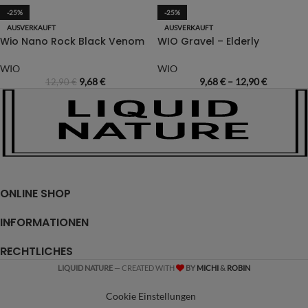
-25%
-25%
AUSVERKAUFT
AUSVERKAUFT
Wio Nano Rock Black Venom
WIO Gravel – Elderly
WIO
WIO
9,68
€
9,68
€
–
12,90
€
12,90
€
ONLINE SHOP
INFORMATIONEN
RECHTLICHES
LIQUID NATURE
— CREATED WITH
BY
MICHI
&
ROBIN
Cookie Einstellungen