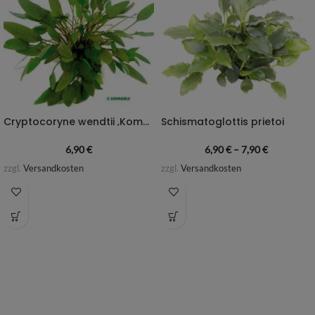
Fissidens sp. „Miroshaki“
Rotala macrandra
29,90
€
6,90
€
–
7,90
€
zzgl.
Versandkosten
zzgl.
Versandkosten