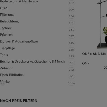
Bodengrund & Hardscape
127
CO2
109
Filterung
154
Beleuchtung
121
Technik
131
Pflanzen
377
Dünger & Aquarienpflege
145
Tierpflege
158
Tools
113
Bücher & Druckwerke, Gutscheine & Merch
62
ONF
2
Zubehör
292
Fisch-Bibliothek
60
Marke
1056
NACH PREIS FILTERN