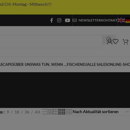
nd CH: Montag - Mittwoch!!!
NEWSLETTER
KONTAKT
SCAPES
ÜBER UNS
WAS TUN, WENN …
FISCHE
NEU
ALLE SALES
ONLINE-SH
ge
9
18
36
All