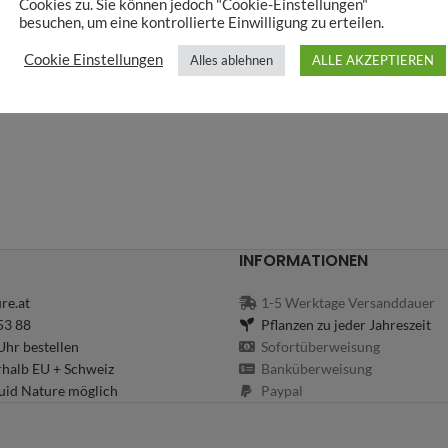
Cookies zu. Sie können jedoch "Cookie-Einstellungen"
besuchen, um eine kontrollierte Einwilligung zu erteilen.
Cookie Einstellungen
Alles ablehnen
ALLE AKZEPTIEREN
INFORMATIONEN
re.at
1-5 Werktage Versanddauer
53 88
Pflanzen zu jeder Jahreszeit
hr bestellen
Sofortüberweisung
rhalb EU + Schweiz
Banküberweisung
uid Nature möglich
Paypal