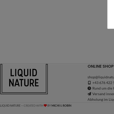
ONLINE SHOP
shop@liquidnatu
+43 676 422 
Rund um die U
Versand inne
Abholung im Liq
LIQUID NATURE
— CREATED WITH
BY
MICHI
&
ROBIN