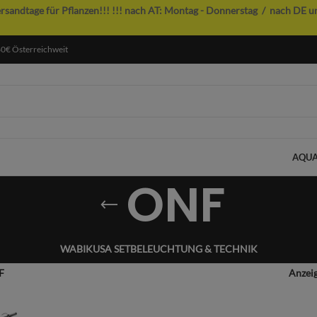
ersandtage für Pflanzen!!!
!!! nach AT: Montag - Donnerstag / nach DE u
60€ Österreichweit
AQUA
ONF
WABIKUSA SET
BELEUCHTUNG & TECHNIK
F
Anzei