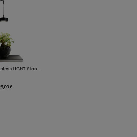
ONF x ANA Stainless LIGHT Stand Set
29,00
€