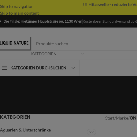
!!! Hitzewelle - reduzierte V
Skip to navigation
Skip to main content
Die Filiale: Hietzinger Hauptstraße 66, 1130 Wien
Kostenloser Standardversand ab 
KATEGORIEN
KATEGORIEN DURCHSUCHEN
KATEGORIEN
Start
/
Marke
/
ON
Aquarien & Unterschränke
99