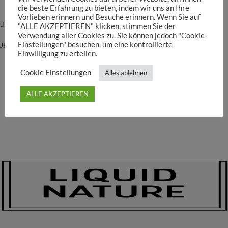
die beste Erfahrung zu bieten, indem wir uns an Ihre
AUSVERKAUFT
AUSVERKAUFT
Vorlieben erinnern und Besuche erinnern. Wenn Sie auf
JBL ArtemioMix
JBL ArtemioSal
"ALLE AKZEPTIEREN" klicken, stimmen Sie der
Verwendung aller Cookies zu. Sie können jedoch "Cookie-
Einstellungen" besuchen, um eine kontrollierte
JBL
JBL
Einwilligung zu erteilen.
7,90
€
4,50
€
der Grundpreis beträgt:
34,35
€
/
kg
Cookie Einstellungen
Alles ablehnen
ALLE AKZEPTIEREN