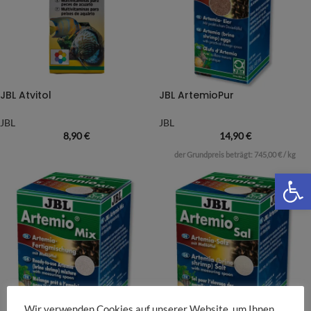
JBL Atvitol
JBL ArtemioPur
JBL
JBL
8,90
€
14,90
€
der Grundpreis beträgt:
745,00
€
/
kg
We
Wir verwenden Cookies auf unserer Website, um Ihnen