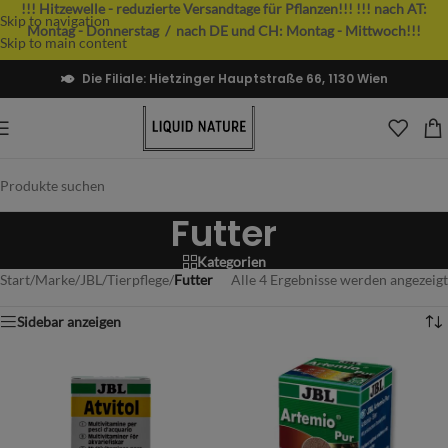
!!! Hitzewelle - reduzierte Versandtage für Pflanzen!!!
!!! nach AT:
Skip to navigation
Montag - Donnerstag / nach DE und CH: Montag - Mittwoch!!!
Skip to main content
Die Filiale: Hietzinger Hauptstraße 66, 1130 Wien
Futter
Kategorien
Start
/
Marke
/
JBL
/
Tierpflege
/
Futter
Alle 4 Ergebnisse werden angezeigt
Sidebar anzeigen