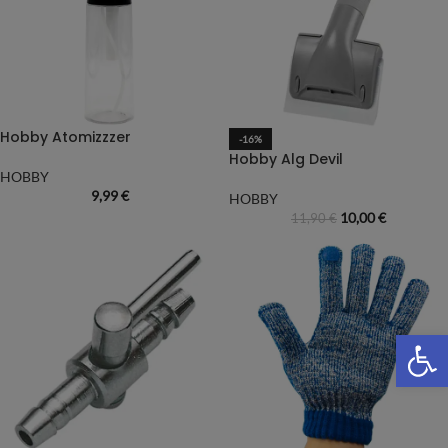
Hobby Atomizzzer
-16%
Hobby Alg Devil
HOBBY
9,99
€
HOBBY
10,00
€
11,90
€
We