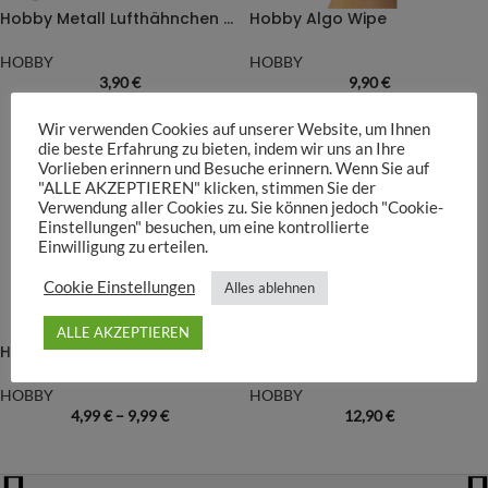
Hobby Metall Lufthähnchen 4/6mm
Hobby Algo Wipe
HOBBY
HOBBY
3,90
€
9,90
€
Wir verwenden Cookies auf unserer Website, um Ihnen
die beste Erfahrung zu bieten, indem wir uns an Ihre
Vorlieben erinnern und Besuche erinnern. Wenn Sie auf
"ALLE AKZEPTIEREN" klicken, stimmen Sie der
Verwendung aller Cookies zu. Sie können jedoch "Cookie-
Einstellungen" besuchen, um eine kontrollierte
Einwilligung zu erteilen.
Cookie Einstellungen
Alles ablehnen
ALLE AKZEPTIEREN
Hobby Easy Net
Hobby Drucksprühflasche
HOBBY
HOBBY
4,99
€
–
9,99
€
12,90
€