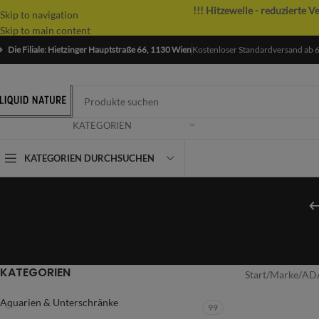
!!! Hitzewelle - reduzierte V
Skip to navigation
Skip to main content
Die Filiale: Hietzinger Hauptstraße 66, 1130 Wien
Kostenloser Standardversand ab 
KATEGORIEN
KATEGORIEN DURCHSUCHEN
KATEGORIEN
Start
/
Marke
/
AD
Aquarien & Unterschränke
99