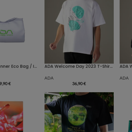
ADA Green Manner Eco Bag / Isolier-Beutel
ADA Welcome Day 2023 T-Shirt Discus
ADA
ADA
9,90
€
36,90
€