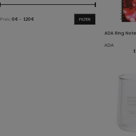
Preis:
0 €
—
120 €
FILTER
ADA Ring Not
ADA
1