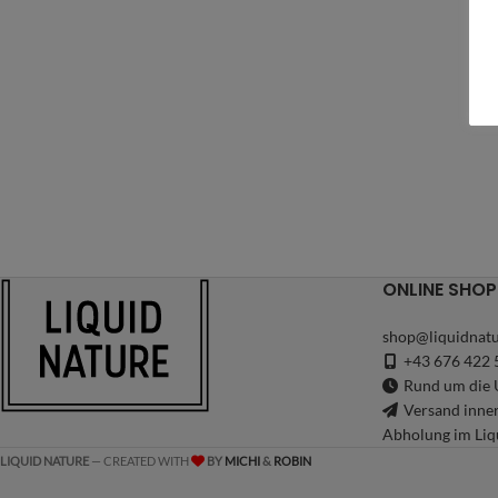
ONLINE SHOP
shop@liquidnatu
+43 676 422 
Rund um die U
Versand inne
Abholung im Liq
LIQUID NATURE
— CREATED WITH
BY
MICHI
&
ROBIN