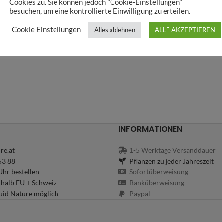
Cookies zu. Sie können jedoch "Cookie-Einstellungen"
besuchen, um eine kontrollierte Einwilligung zu erteilen.
Cookie Einstellungen
Alles ablehnen
ALLE AKZEPTIEREN
INFORMATIONEN
re.at
1-5 Werktage Versanddauer
53 88
Pflanzen zu jeder Jahreszeit
hr bestellen
Sofortüberweisung
rhalb EU + Schweiz
Banküberweisung
uid Nature möglich
Paypal