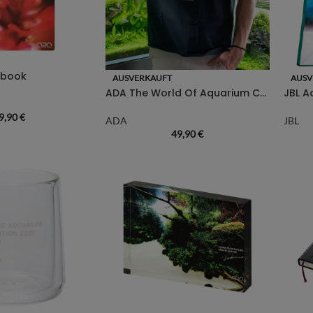
ebook
AUSVERKAUFT
AUSV
ADA The World Of Aquarium Creation T-Shirt XL
JBL A
9,90
€
ADA
JBL
49,90
€