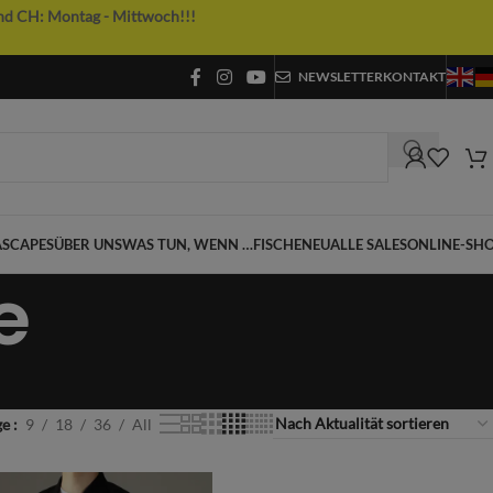
nd CH: Montag - Mittwoch!!!
NEWSLETTER
KONTAKT
SCAPES
ÜBER UNS
WAS TUN, WENN …
FISCHE
NEU
ALLE SALES
ONLINE-SH
e
ge
9
18
36
All