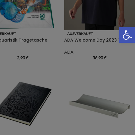
We
ERKAUFT
AUSVERKAUFT
quaristik Tragetasche
ADA Welcome Day 2023 T-Shirt Frog
ADA
2,90
€
36,90
€