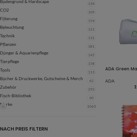
Bodengrund & Hardscape
134
CO2
109
Filterung
154
Beleuchtung
121
Technik
131
Pflanzen
381
Dünger & Aquarienpflege
145
Tierpflege
158
Tools
113
Bücher & Druckwerke, Gutscheine & Merch
62
ADA
1
Zubehör
292
Fisch-Bibliothek
60
Marke
1063
NACH PREIS FILTERN