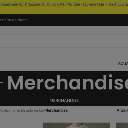
ersandtage für Pflanzen!!!
!!! nach AT: Montag - Donnerstag / nach DE u
60€ Österreichweit
AQUA
Merchandis
MERCHANDISE
A
/
Bücher & Druckwerke
/
Merchandise
Anzei