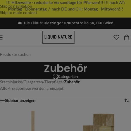
!!! Hitzewelle - reduzierte Versandtage für Pflanzen!!!
!!! nach AT:
Skip to navigation
Montag - Donnerstag / nach DE und CH: Montag - Mittwoch!!!
Skip to main content
Die Filiale: Hietzinger Hauptstraße 66, 1130 Wien
Zubehör
Kategorien
Start
/
Marke
/
Glasgarten
/
Tierpflege
/
Zubehör
Alle 4 Ergebnisse werden angezeigt
Sidebar anzeigen