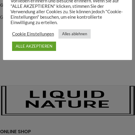
Vorlieben erinnern und Besuche erinnern. Wenn Sie auf
Glasgarten Crispy Caves
"ALLE AKZEPTIEREN" klicken, stimmen Sie der
-20%
Liquid Humin+
Verwendung aller Cookies zu. Sie können jedoch "Cookie-
GlasGarten
Einstellungen" besuchen, um eine kontrollierte
Einwilligung zu erteilen.
5,95
€
–
11,95
€
7,90
€
–
59,95
€
Cookie Einstellungen
Alles ablehnen
ALLE AKZEPTIEREN
ONLINE SHOP