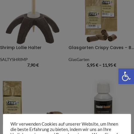
Shrimp Lollie Halter
Glasgarten Crispy Caves – Baby
SALTYSHRIMP
GlasGarten
7,90
€
5,95
€
–
11,95
€
We
Wir verwenden Cookies auf unserer Website, um Ihnen
die beste Erfahrung zu bieten, indem wir uns an Ihre