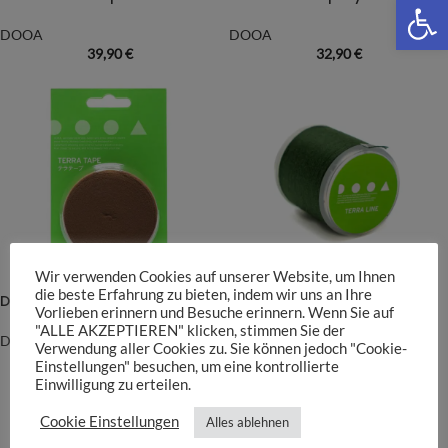
We
DOOA
DOOA
39,90
€
32,90
€
Wir verwenden Cookies auf unserer Website, um Ihnen
die beste Erfahrung zu bieten, indem wir uns an Ihre
DOOA Terra Tape
DOOA Terra Line
Vorlieben erinnern und Besuche erinnern. Wenn Sie auf
"ALLE AKZEPTIEREN" klicken, stimmen Sie der
DOOA
DOOA
Verwendung aller Cookies zu. Sie können jedoch "Cookie-
14,90
€
9,90
€
Einstellungen" besuchen, um eine kontrollierte
Einwilligung zu erteilen.
der Grundpreis beträgt:
0,75
€
/
m
der Grundpreis beträgt:
0,50
€
/
m
Cookie Einstellungen
Alles ablehnen