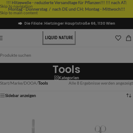
!!! Hitzewelle - reduzierte Versandtage für Pflanzen!!!
!!! nach AT:
Skip to navigation
Montag - Donnerstag / nach DE und CH: Montag - Mittwoch!!!
Skip to main content
Die Filiale: Hietzinger Hauptstraße 66, 1130 Wien
Tools
Kategorien
Start
/
Marke
/
DOOA
/
Tools
Alle 8 Ergebnisse werden angezeigt
Sidebar anzeigen