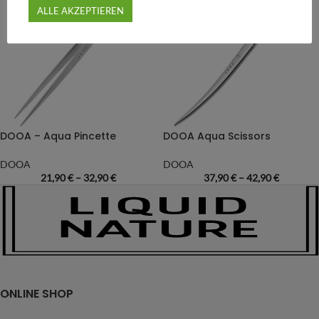
ALLE AKZEPTIEREN
DOOA – Aqua Pincette
DOOA Aqua Scissors
DOOA
DOOA
21,90
€
–
32,90
€
37,90
€
–
42,90
€
ONLINE SHOP