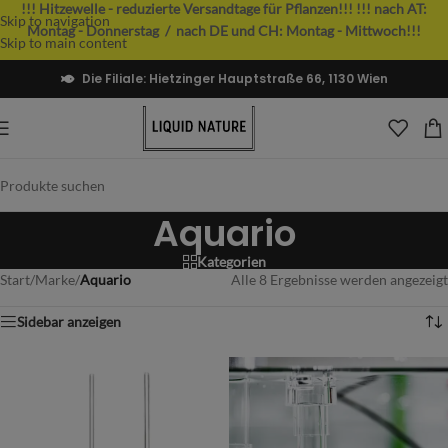
!!! Hitzewelle - reduzierte Versandtage für Pflanzen!!!
!!! nach AT:
Skip to navigation
Montag - Donnerstag / nach DE und CH: Montag - Mittwoch!!!
Skip to main content
Die Filiale: Hietzinger Hauptstraße 66, 1130 Wien
Aquario
Kategorien
Start
/
Marke
/
Aquario
Alle 8 Ergebnisse werden angezeigt
Sidebar anzeigen