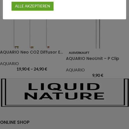
ALLE AKZEPTIEREN
AQUARIO Neo CO2 Diffusor Extend Special Type
AUSVERKAUFT
AQUARIO NeoUnit – P Clip
AQUARIO
19,90
€
–
24,90
€
AQUARIO
9,90
€
ONLINE SHOP