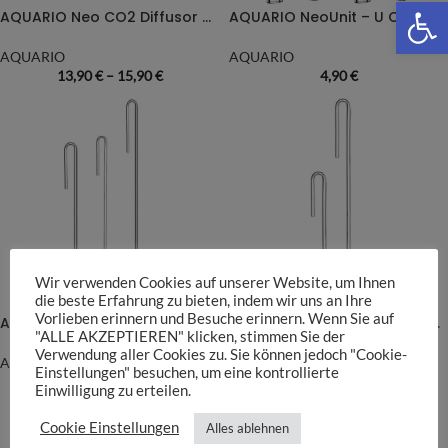
We
AQUARIO Neo CO2 Diffusor Normal Special Type
AQUARIO NeoUnit – U Clip
AQUARIO
AQUARIO
13,90
€
–
15,90
€
4,90
€
Wir verwenden Cookies auf unserer Website, um Ihnen
die beste Erfahrung zu bieten, indem wir uns an Ihre
Vorlieben erinnern und Besuche erinnern. Wenn Sie auf
AQUARIO Neo CO2 Diffusor Curved Special
AQUARIO Neo CO2 Diffusor Curved Tiny
"ALLE AKZEPTIEREN" klicken, stimmen Sie der
Verwendung aller Cookies zu. Sie können jedoch "Cookie-
AQUARIO
AQUARIO
Einstellungen" besuchen, um eine kontrollierte
19,90
€
–
24,90
€
19,90
€
–
22,90
€
Einwilligung zu erteilen.
Cookie Einstellungen
Alles ablehnen