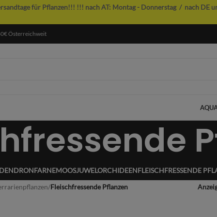
ersandtage für Pflanzen!!!
!!! nach AT: Montag - Donnerstag / nach DE u
60€ Österreichweit
AQUA
chfressende P
ODENDRON
FARNE
MOOS
JUWELORCHIDEEN
FLEISCHFRESSENDE PF
errarienpflanzen
/
Fleischfressende Pflanzen
Anzei