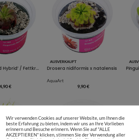
AUSVERKAUFT
AUSV
Pinguicula ‚Red Hybrid‘ / Fettkraut sp. ‚Red Hybrid‘
Drosera nidiformis x natalensis
AquaArt
4,90
€
9,90
€
Wir verwenden Cookies auf unserer Website, um Ihnen die
beste Erfahrung zu bieten, indem wir uns an Ihre Vorlieben
erinnern und Besuche erinnern. Wenn Sie auf "ALLE
AKZEPTIEREN" klicken, stimmen Sie der Verwendung aller