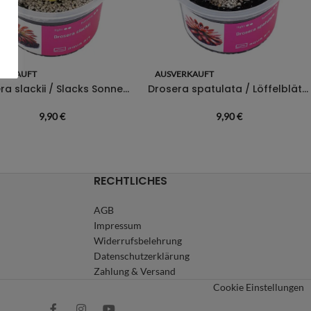
ERKAUFT
AUSVERKAUFT
Drosera slackii / Slacks Sonnentau
Drosera spatulata / Löffelblättriger Sonnentau
9,90
€
9,90
€
RECHTLICHES
AGB
Impressum
Widerrufsbelehrung
Datenschutzerklärung
Zahlung & Versand
Cookie Einstellungen