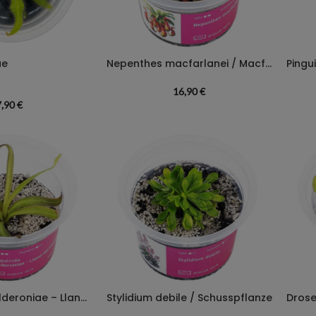
ae
Nepenthes macfarlanei / Macfarlanes Kannenpflanze
16,90
€
7,90
€
Pinguicula ‚Calderoniae – Llano del Conejo’/ Calderons Fettkraut ‚Llano del Conejo‘
Stylidium debile / Schusspflanze