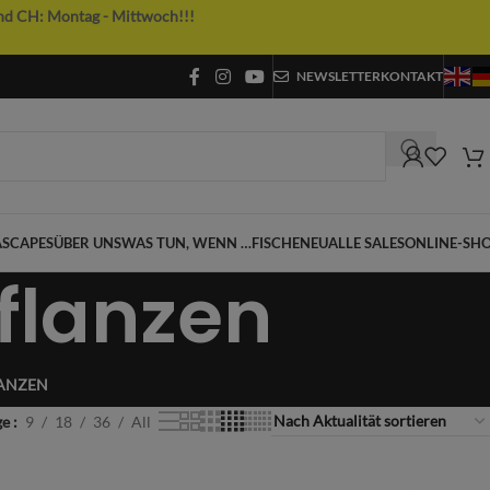
nd CH: Montag - Mittwoch!!!
NEWSLETTER
KONTAKT
SCAPES
ÜBER UNS
WAS TUN, WENN …
FISCHE
NEU
ALLE SALES
ONLINE-SH
flanzen
LANZEN
ge
9
18
36
All