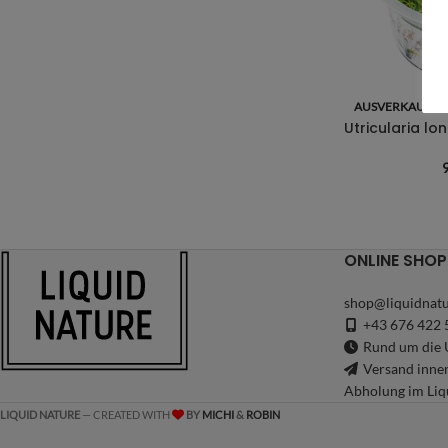
AUSVERKAUFT
ONLINE SHOP
shop@liquidnatu
+43 676 422 
Rund um die U
Versand inne
Abholung im Liq
LIQUID NATURE
— CREATED WITH
BY
MICHI
&
ROBIN