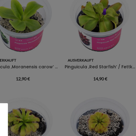
ERKAUFT
AUSVERKAUFT
Pinguicula ‚Moranensis carow‘ / Fettkraut sp. ‚Moranensis carow‘
Pinguicula ‚Red Starfish‘ / Fettkraut sp. ‚Red Starfish‘
12,90
€
14,90
€