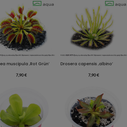
ea muscipula ‚Rot Grün‘
Drosera capensis ‚albino‘
7,90
€
7,90
€