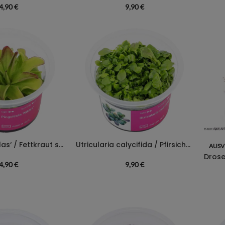
4,90
€
9,90
€
Pinguicula ‚Niklas‘ / Fettkraut sp. ‚Niklas‘
Utricularia calycifida / Pfirsichblütiger Wasserschlauch
AUSV
Drose
4,90
€
9,90
€