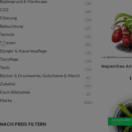
Bodengrund & Hardscape
134
CO2
109
Filterung
154
Beleuchtung
121
Technik
131
Pflanzen
381
Dünger & Aquarienpflege
145
Tierpflege
158
Nepenthes Amp
Tools
113
Bücher & Druckwerke, Gutscheine & Merch
62
1
Zubehör
292
Fisch-Bibliothek
60
Marke
1063
NACH PREIS FILTERN