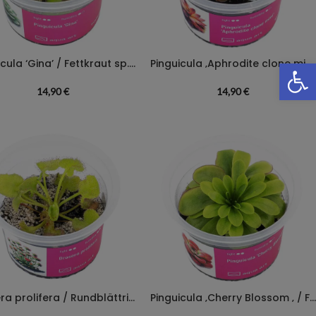
We
Pinguicula ‘Gina’ / Fettkraut sp. ‚Gina‘
Pinguicula ‚Aphrodite clone mini‘ / Fettkraut sp. ‚Aphrodite clone mini‘
14,90
€
14,90
€
Drosera prolifera / Rundblättriger Queensland Sonnentau
Pinguicula ‚Cherry Blossom ‚ / Fettkraut sp. ‚Cherry Blossom‘