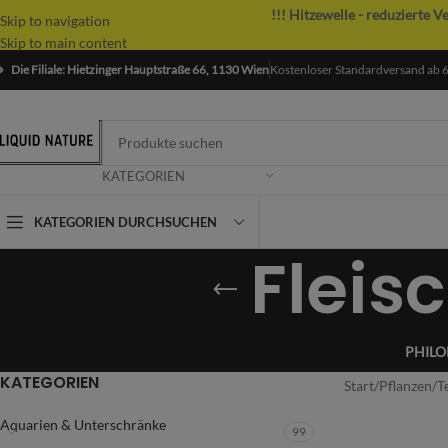
!!! Hitzewelle - reduzierte V
Skip to navigation
Skip to main content
Die Filiale: Hietzinger Hauptstraße 66, 1130 Wien
Kostenloser Standardversand ab 
KATEGORIEN
KATEGORIEN DURCHSUCHEN
Fleis
PHIL
KATEGORIEN
Start
/
Pflanzen
/
T
Aquarien & Unterschränke
99