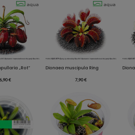
ullaria „Rot“
Dionaea muscipula Ring
Diona
6,90
€
7,90
€