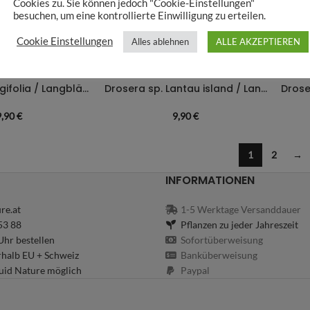
Cookies zu. Sie können jedoch "Cookie-Einstellungen"
besuchen, um eine kontrollierte Einwilligung zu erteilen.
Cookie Einstellungen
Alles ablehnen
ALLE AKZEPTIEREN
AUSVERKAUFT
AUSV
Utricularia longifolia / Langblättriger Wasserschlauch
Drosera sp. Lantau island / Lantau Sonnentau
9,90
€
9,90
€
1
2
→
INFORMATIONEN
re.at
1-5 Werktage Versanddauer
53 88
Pflanzen zu jeder Jahreszeit
hr bestellen
Sofortüberweisung
rhalb EU + Schweiz
Banküberweisung
uid Nature möglich
Paypal