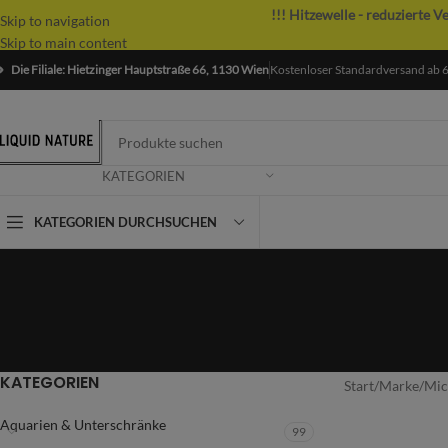
!!! Hitzewelle - reduzierte V
Skip to navigation
Skip to main content
Die Filiale: Hietzinger Hauptstraße 66, 1130 Wien
Kostenloser Standardversand ab 
KATEGORIEN
KATEGORIEN DURCHSUCHEN
KATEGORIEN
Start
/
Marke
/
Mic
Aquarien & Unterschränke
99