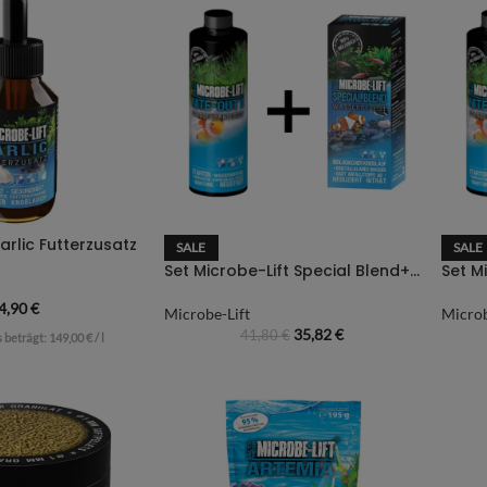
arlic Futterzusatz
SALE
SALE
Set Microbe-Lift Special Blend+ Nite Out II – 473ml
4,90
€
Microbe-Lift
Microb
35,82
€
41,80
€
s beträgt:
149,00
€
/
l