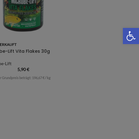
We
ERKAUFT
be-Lift Vita Flakes 30g
e-Lift
5,90
€
r Grundpreis beträgt:
196,67
€
/
kg