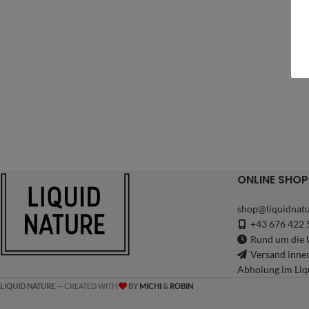
ONLINE SHOP
shop@liquidnatu
+43 676 422 
Rund um die U
Versand inne
Abholung im Liq
LIQUID NATURE
— CREATED WITH
BY
MICHI
&
ROBIN