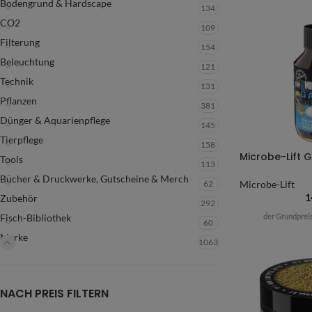
Bodengrund & Hardscape
134
CO2
109
Filterung
154
Beleuchtung
121
Technik
131
Pflanzen
381
Dünger & Aquarienpflege
145
Tierpflege
158
Microbe-Lift G
Tools
113
Bücher & Druckwerke, Gutscheine & Merch
62
Microbe-Lift
1
Zubehör
292
der Grundprei
Fisch-Bibliothek
60
Marke
1063
NACH PREIS FILTERN