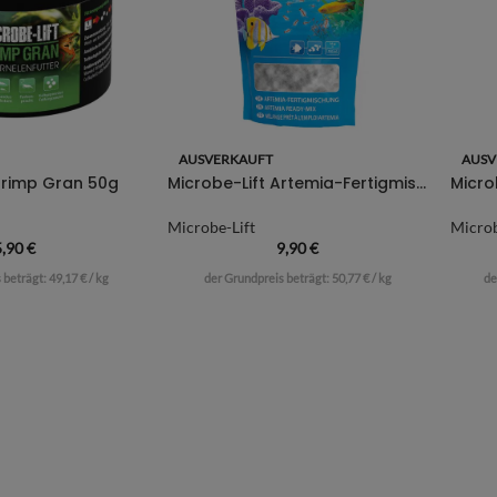
AUSVERKAUFT
AUSV
Shrimp Gran 50g
Microbe-Lift Artemia-Fertigmischung
Micro
Microbe-Lift
Microb
5,90
€
9,90
€
 beträgt:
49,17
€
/
kg
der Grundpreis beträgt:
50,77
€
/
kg
de