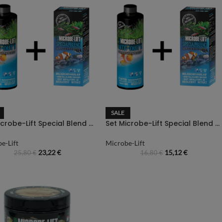
SALE
Set Microbe-Lift Special Blend 236ml+ Nite Out II – 236ml
Set Microbe-Lift Special Blend + Nite Out II- 118ml
e-Lift
Microbe-Lift
23,22
€
15,12
€
25,80
€
16,80
€