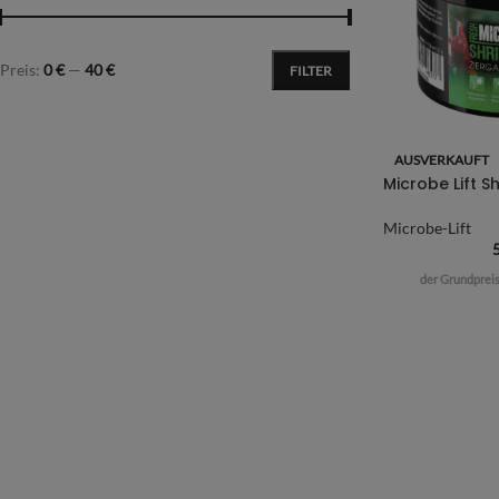
Preis:
0 €
—
40 €
FILTER
AUSVERKAUFT
Microbe Lift 
Microbe-Lift
der Grundpreis