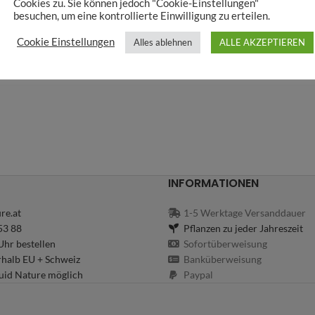
Cookies zu. Sie können jedoch "Cookie-Einstellungen"
besuchen, um eine kontrollierte Einwilligung zu erteilen.
Cookie Einstellungen
Alles ablehnen
ALLE AKZEPTIEREN
INFORMATIONEN
re.at
1-5 Werktage Versanddauer
53 88
Pflanzen zu jeder Jahreszeit
hr bestellen
Sofortüberweisung
rhalb EU + Schweiz
Banküberweisung
uid Nature möglich
Paypal