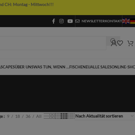
nd CH: Montag - Mittwoch!!!
NEWSLETTER
KONTAKT
SCAPES
ÜBER UNS
WAS TUN, WENN …
FISCHE
NEU
ALLE SALES
ONLINE-SH
ge
9
18
36
All