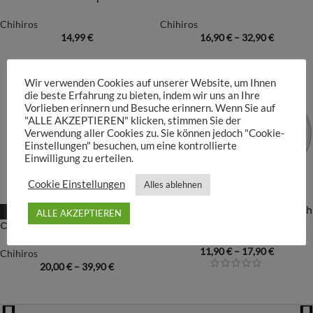
Chihiros
Chihiros
14,99
€
16,90
€
–
32,90
€
Wir verwenden Cookies auf unserer Website, um Ihnen
die beste Erfahrung zu bieten, indem wir uns an Ihre
Vorlieben erinnern und Besuche erinnern. Wenn Sie auf
"ALLE AKZEPTIEREN" klicken, stimmen Sie der
Verwendung aller Cookies zu. Sie können jedoch "Cookie-
Einstellungen" besuchen, um eine kontrollierte
Einwilligung zu erteilen.
Cookie Einstellungen
Alles ablehnen
Chihiros Clean Hose Schlauch
ALLE AKZEPTIEREN
-50%
Chihiros Spiral Type Skimmer Glass Inflow
Chihiros
11,90
€
–
17,90
€
Chihiros
20,00
€
–
39,90
€