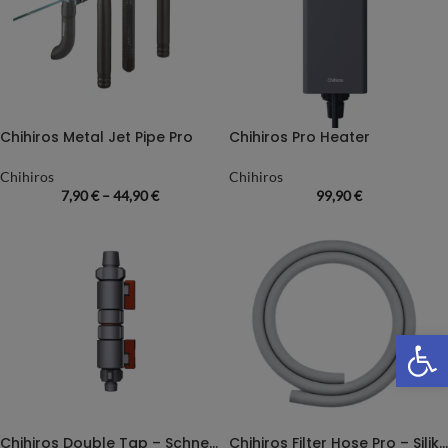
Chihiros Metal Jet Pipe Pro
Chihiros Pro Heater
Chihiros
Chihiros
7,90
€
–
44,90
€
99,90
€
We
Chihiros Double Tap – Schnelltrennkupplung
Chihiros Filter Hose Pro – Silikonschlauch – 3 Meter