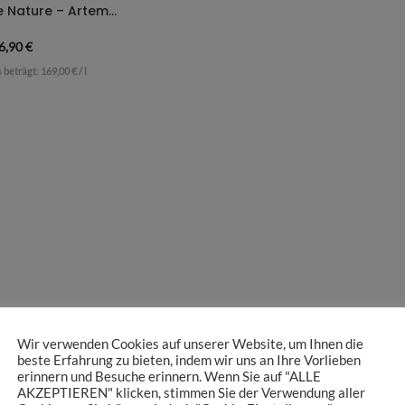
StreamBiz Pure Nature – Artemia
6,90
€
s beträgt:
169,00
€
/
l
Wir verwenden Cookies auf unserer Website, um Ihnen die
beste Erfahrung zu bieten, indem wir uns an Ihre Vorlieben
erinnern und Besuche erinnern. Wenn Sie auf "ALLE
AKZEPTIEREN" klicken, stimmen Sie der Verwendung aller