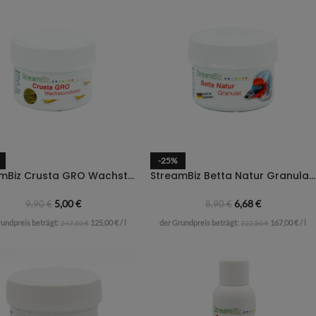
-25%
StreamBiz Crusta GRO Wachstumsfutter
StreamBiz Betta Natur Granulat – 40g
5,00
€
6,68
€
9,90
€
8,90
€
rundpreis beträgt:
125,00
€
/
l
der Grundpreis beträgt:
167,00
€
/
l
247,50
€
222,50
€