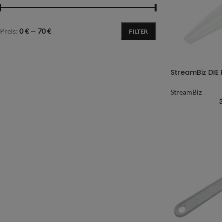
Preis:
0 €
—
70 €
FILTER
StreamBiz DIE 
StreamBiz