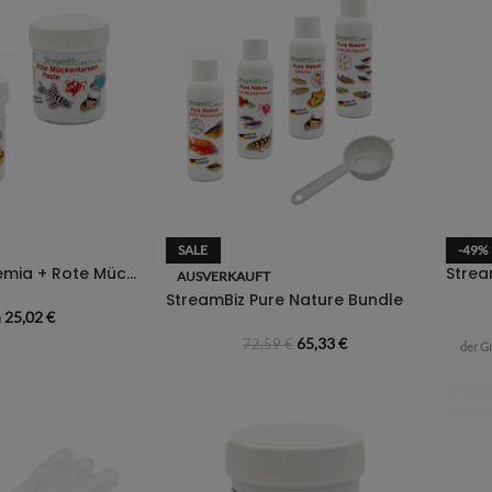
SALE
-49%
StreamBiz Artemia + Rote Mückenlarve Paste Bundle
AUSVERKAUFT
StreamBiz Pure Nature Bundle
n
25,02
€
65,33
€
72,59
€
der G