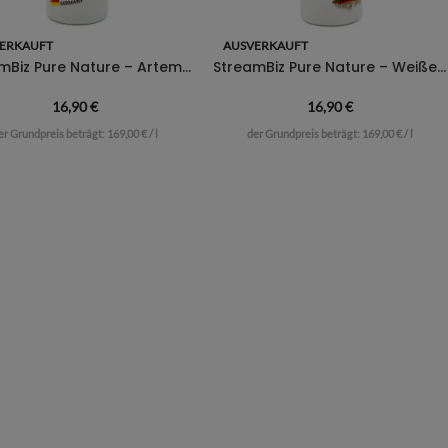
ERKAUFT
AUSVERKAUFT
StreamBiz Pure Nature – Artemia Nauplien
StreamBiz Pure Nature – Weiße Mückenlarven
16,90
€
16,90
€
er Grundpreis beträgt:
169,00
€
/
l
der Grundpreis beträgt:
169,00
€
/
l