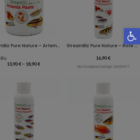
We
StreamBiz Pure Nature – Artemia Paste
StreamBiz Pure Nature – Rote Mückenlarven
Biz
16,90
€
13,90
€
–
18,90
€
der Grundpreis beträgt:
169,00
€
/
l