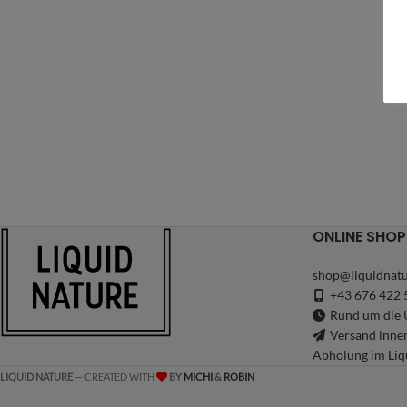
ONLINE SHOP
shop@liquidnatu
+43 676 422 
Rund um die U
Versand inne
Abholung im Liq
LIQUID NATURE
— CREATED WITH
BY
MICHI
&
ROBIN