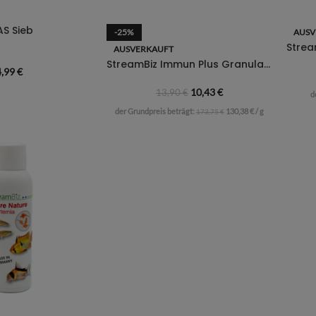
AS Sieb
-25%
AUSV
AUSVERKAUFT
StreamBiz Immun Plus Granulat – 80g
4,99
€
10,43
€
13,90
€
d
der Grundpreis beträgt:
130,38
€
/
g
173,75
€