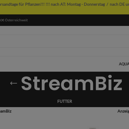
ersandtage für Pflanzen!!!
!!! nach AT: Montag - Donnerstag / nach DE u
60€ Österreichweit
AQUA
StreamBiz
FUTTER
eamBiz
Anzei