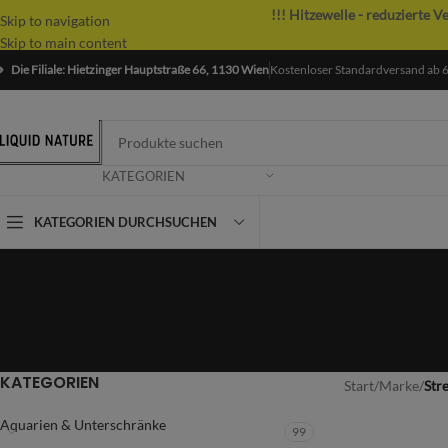
!!! Hitzewelle - reduzierte V
Skip to navigation
Skip to main content
Die Filiale: Hietzinger Hauptstraße 66, 1130 Wien
Kostenloser Standardversand ab 
KATEGORIEN
KATEGORIEN DURCHSUCHEN
KATEGORIEN
Start
/
Marke
/
Str
Aquarien & Unterschränke
99