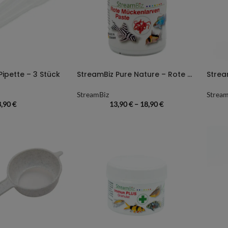
Pipette – 3 Stück
StreamBiz Pure Nature – Rote Mückenlarven Paste
StreamBiz
Stream
3,90
€
13,90
€
–
18,90
€