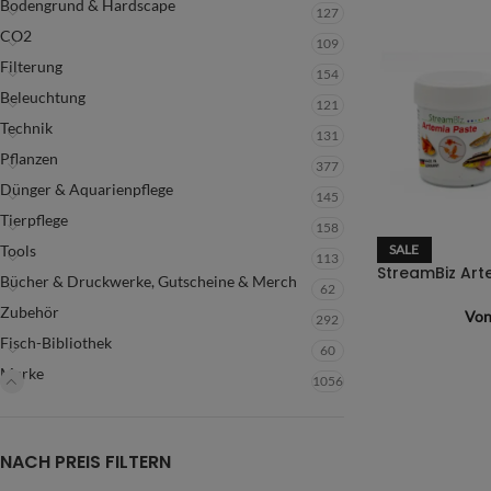
Bodengrund & Hardscape
127
CO2
109
Filterung
154
Beleuchtung
121
Technik
131
Pflanzen
377
Dünger & Aquarienpflege
145
Tierpflege
158
Tools
SALE
113
Bücher & Druckwerke, Gutscheine & Merch
62
Zubehör
Vo
292
Fisch-Bibliothek
60
Marke
1056
NACH PREIS FILTERN