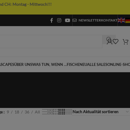
nd CH: Montag - Mittwoch!!!
NEWSLETTER
KONTAKT
SCAPES
ÜBER UNS
WAS TUN, WENN …
FISCHE
NEU
ALLE SALES
ONLINE-SH
ge
9
18
36
All