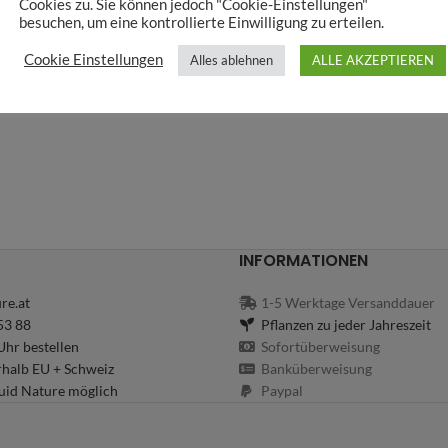
Cookies zu. Sie können jedoch "Cookie-Einstellungen"
besuchen, um eine kontrollierte Einwilligung zu erteilen.
Cookie Einstellungen
Alles ablehnen
ALLE AKZEPTIEREN
INFORMATIONEN
re.at
1-5 Werktage Versanddauer
53 88
Pflanzen zu jeder Jahreszeit
hr bestellen
Sofortüberweisung
rhalb EU + Schweiz
Banküberweisung
uid Nature möglich
Paypal