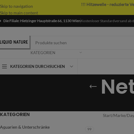
!!! Hitzewelle - reduzierte V
Skip to navigation
Skip to main content
Die Filiale: Hietzinger Hauptstraße 66, 1130 Wien
Kostenloser Standardversand ab 
KATEGORIEN
KATEGORIEN DURCHSUCHEN
Ne
KATEGORIEN
Start
/
Marke
/
Day
Aquarien & Unterschränke
99