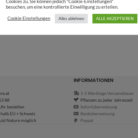
Cookies zu. Sie können jedoch "Cookie-Einstellungen"
besuchen, um eine kontrollierte Einwilligung zu erteilen.
Cookie Einstellungen
Alles ablehnen
ALLE AKZEPTIEREN
INFORMATIONEN
re.at
1-5 Werktage Versanddauer
53 88
Pflanzen zu jeder Jahreszeit
hr bestellen
Sofortüberweisung
rhalb EU + Schweiz
Banküberweisung
uid Nature möglich
Paypal