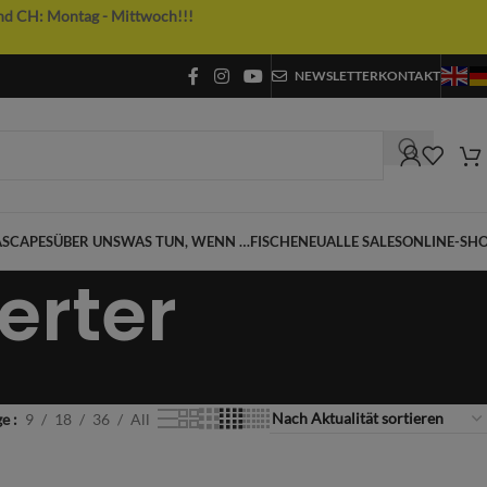
nd CH: Montag - Mittwoch!!!
NEWSLETTER
KONTAKT
SCAPES
ÜBER UNS
WAS TUN, WENN …
FISCHE
NEU
ALLE SALES
ONLINE-SH
erter
ge
9
18
36
All