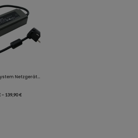
Daytime LED-System Netzgerät/Converter 24 Volt
€
–
139,90
€