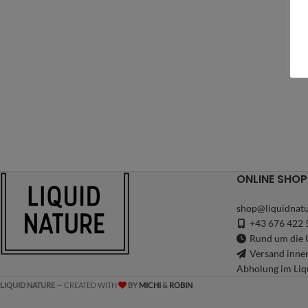
ONLINE SHOP
shop@liquidnatu
+43 676 422 
Rund um die U
Versand inne
Abholung im Liq
LIQUID NATURE
— CREATED WITH
BY
MICHI
&
ROBIN