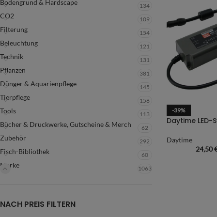
Bodengrund & Hardscape
134
CO2
109
Filterung
154
Beleuchtung
121
Technik
131
Pflanzen
381
Dünger & Aquarienpflege
145
Tierpflege
158
Tools
-39%
113
Bücher & Druckwerke, Gutscheine & Merch
62
Zubehör
Daytime
292
24,50
Fisch-Bibliothek
60
Marke
1063
NACH PREIS FILTERN