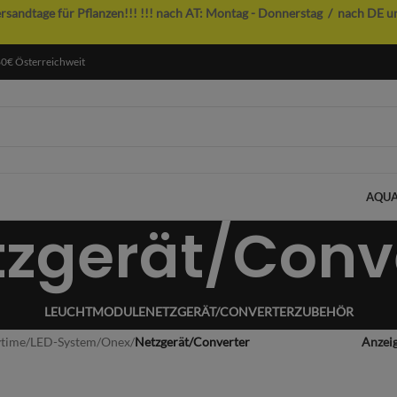
ersandtage für Pflanzen!!!
!!! nach AT: Montag - Donnerstag / nach DE u
60€ Österreichweit
AQUA
tzgerät/Conv
LEUCHTMODULE
NETZGERÄT/CONVERTER
ZUBEHÖR
time
/
LED-System
/
Onex
/
Netzgerät/Converter
Anzei