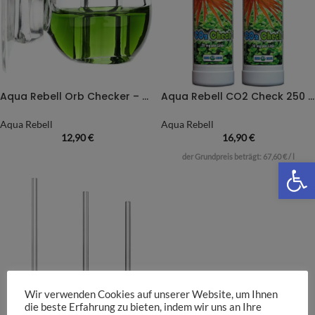
Aqua Rebell Orb Checker – CO2 Dauertest
Aqua Rebell CO2 Check 250 ml – Dauertest Flüssigkeit
Aqua Rebell
Aqua Rebell
12,90
€
16,90
€
der Grundpreis beträgt:
67,60
€
/
l
We
Wir verwenden Cookies auf unserer Website, um Ihnen
die beste Erfahrung zu bieten, indem wir uns an Ihre