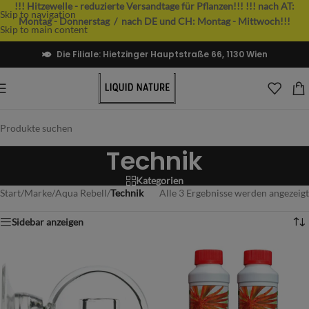
!!! Hitzewelle - reduzierte Versandtage für Pflanzen!!!
!!! nach AT:
Skip to navigation
Montag - Donnerstag / nach DE und CH: Montag - Mittwoch!!!
Skip to main content
Die Filiale: Hietzinger Hauptstraße 66, 1130 Wien
Technik
Kategorien
Start
/
Marke
/
Aqua Rebell
/
Technik
Alle 3 Ergebnisse werden angezeigt
Sidebar anzeigen