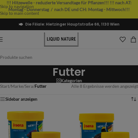
!!! Hitzewelle - reduzierte Versandtage für Pflanzen!!!
!!! nach AT:
Skip to navigation
Montag - Donnerstag / nach DE und CH: Montag - Mittwoch!!!
Skip to main content
Die Filiale: Hietzinger Hauptstraße 66, 1130 Wien
Futter
Kategorien
Start
/
Marke
/
Sera
/
Futter
Alle 8 Ergebnisse werden angezeigt
Sidebar anzeigen