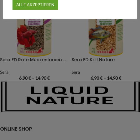
ALLE AKZEPTIEREN
Sera FD Rote Mückenlarven Nature
Sera FD Krill Nature
Sera
Sera
6,90
€
–
14,90
€
6,90
€
–
14,90
€
ONLINE SHOP