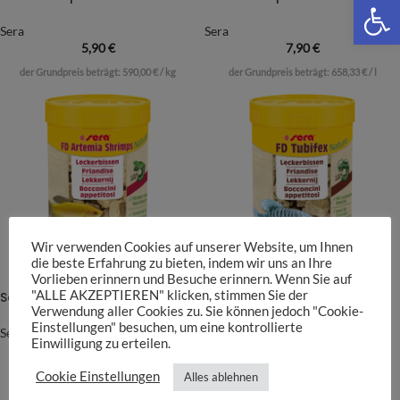
We
Sera
Sera
5,90
€
7,90
€
der Grundpreis beträgt:
590,00
€
/
kg
der Grundpreis beträgt:
658,33
€
/
l
Wir verwenden Cookies auf unserer Website, um Ihnen
die beste Erfahrung zu bieten, indem wir uns an Ihre
Vorlieben erinnern und Besuche erinnern. Wenn Sie auf
"ALLE AKZEPTIEREN" klicken, stimmen Sie der
Sera FD Artemia Shrimps Nature
Sera FD Tubifex Nature
Verwendung aller Cookies zu. Sie können jedoch "Cookie-
Einstellungen" besuchen, um eine kontrollierte
Sera
Sera
Einwilligung zu erteilen.
6,90
€
–
13,90
€
5,90
€
–
9,90
€
Cookie Einstellungen
Alles ablehnen