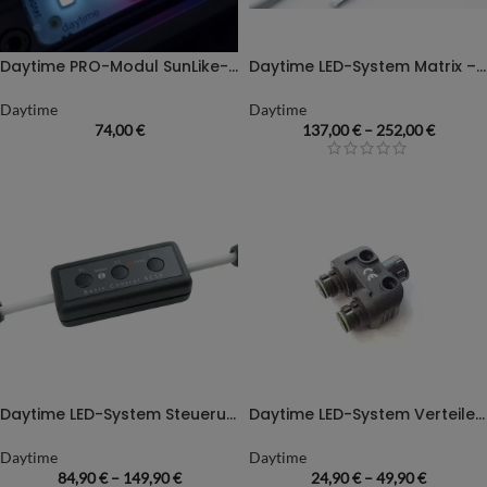
Daytime PRO-Modul SunLike-Color
Daytime LED-System Matrix – Aluminiumprofil
Daytime
Daytime
74,00
€
137,00
€
–
252,00
€
Daytime LED-System Steuerung für Onex, Matrix & Pendix
Daytime LED-System Verteilerstecker
Daytime
Daytime
84,90
€
–
149,90
€
24,90
€
–
49,90
€