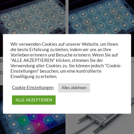
Wir verwenden Cookies auf unserer Website, um Ihnen
die beste Erfahrung zu bieten, indem wir uns an Ihre
Vorlieben erinnern und Besuche erinnern. Wenn Sie auf
"ALLE AKZEPTIEREN" klicken, stimmen Sie der
Daytime PRO-Modul SunLike-Neutral
Daytime PRO-Modul SunLike-Ultra
Verwendung aller Cookies zu. Sie können jedoch "Cookie-
Einstellungen" besuchen, um eine kontrollierte
Daytime
Daytime
Einwilligung zu erteilen.
64,00
€
64,00
€
Cookie Einstellungen
Alles ablehnen
ALLE AKZEPTIEREN