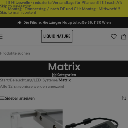
!!! Hitzewelle - reduzierte Versandtage für Pflanzen!!!
!!! nach AT:
Skip to navigation
Montag - Donnerstag / nach DE und CH: Montag - Mittwoch!!!
Skip to main content
Die Filiale: Hietzinger Hauptstraße 66, 1130 Wien
Matrix
Kategorien
Start
/
Beleuchtung
/
LED-Systeme
/
Matrix
Alle 12 Ergebnisse werden angezeigt
Sidebar anzeigen