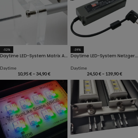
-52%
-39%
Daytime LED-System Matrix Adaptersets (Montage und Aufhängung)
Daytime LED-System Netzgerät/Converter 24 Volt
Daytime
Daytime
10,95
€
–
34,90
€
24,50
€
–
139,90
€