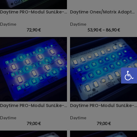
Daytime PRO-Modul SunLike-Scape WRGB
Daytime Onex/Matrix Adapterprofil für Juwel-Aquarien
Daytime
Daytime
72,90
€
53,90
€
–
86,90
€
We
Daytime PRO-Modul SunLike-Marine 3:1
Daytime PRO-Modul SunLike-Marine 1:1
Daytime
Daytime
79,00
€
79,00
€