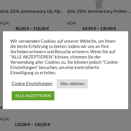
ADA 20th Anniversary Lily Pipe Limited Edition
ADA 20th Anniversary Pollen Glas Limited Edition
ADA
ADA
80,00
€
–
110,00
€
69,90
€
–
130,90
€
Wir verwenden Cookies auf unserer Website, um Ihnen
die beste Erfahrung zu bieten, indem wir uns an Ihre
Vorlieben erinnern und Besuche erinnern. Wenn Sie auf
"ALLE AKZEPTIEREN" klicken, stimmen Sie der
Verwendung aller Cookies zu. Sie können jedoch "Cookie-
Einstellungen" besuchen, um eine kontrollierte
Einwilligung zu erteilen.
Cookie Einstellungen
Alles ablehnen
ALLE AKZEPTIEREN
AUSVERKAUFT
ADA Pro-Scissor Limited Edition
ADA
110,00
€
–
130,00
€