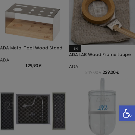
ADA Metal Tool Wood Stand
-8%
ADA LAB Wood Frame Loupe
ADA
129,90
€
ADA
229,00
€
249,00
€
We