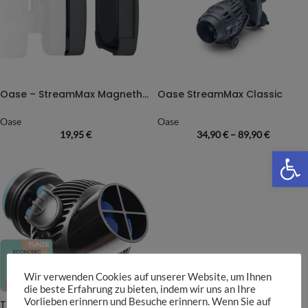
Oase – StreamMax Magnethalterung
Oase StreamMax Classic
Oase
Oase
19,95
€
34,90
€
–
89,90
€
We
Wir verwenden Cookies auf unserer Website, um Ihnen
die beste Erfahrung zu bieten, indem wir uns an Ihre
Vorlieben erinnern und Besuche erinnern. Wenn Sie auf
Turbelle® nanostream®