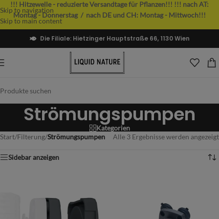
!!! Hitzewelle - reduzierte Versandtage für Pflanzen!!!
!!! nach AT:
Skip to navigation
Montag - Donnerstag / nach DE und CH: Montag - Mittwoch!!!
Skip to main content
Die Filiale: Hietzinger Hauptstraße 66, 1130 Wien
Strömungspumpen
Kategorien
Start
/
Filterung
/
Strömungspumpen
Alle 3 Ergebnisse werden angezeigt
Sidebar anzeigen