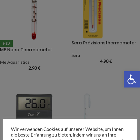
Sera Präzisionsthermometer
NEU
ME Nano Thermometer
Sera
4,90
€
Me Aquaristics
2,90
€
We
Wir verwenden Cookies auf unserer Website, um Ihnen
die beste Erfahrung zu bieten, indem wir uns an Ihre