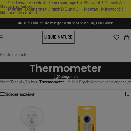
!!! Hitzewelle - reduzierte Versandtage für Pflanzen!!!
!!! nach AT:
Skip to navigation
Montag - Donnerstag / nach DE und CH: Montag - Mittwoch!!!
Skip to main content
Die Filiale: Hietzinger Hauptstraße 66, 1130 Wien
Thermometer
Kategorien
Start
/
Technik
/
Heizer
/
Thermometer
Alle 4 Ergebnisse werden angezeigt
Sidebar anzeigen