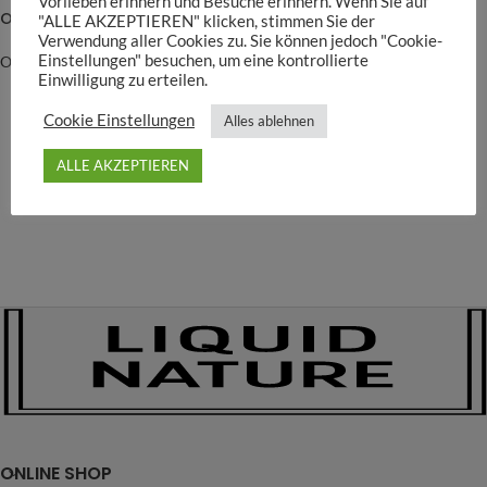
Vorlieben erinnern und Besuche erinnern. Wenn Sie auf
Oase Digitales Thermometer
ADA NA-Thermometer
"ALLE AKZEPTIEREN" klicken, stimmen Sie der
Verwendung aller Cookies zu. Sie können jedoch "Cookie-
Einstellungen" besuchen, um eine kontrollierte
Oase
ADA
Einwilligung zu erteilen.
13,95
€
14,90
€
–
24,90
€
Cookie Einstellungen
Alles ablehnen
ALLE AKZEPTIEREN
ONLINE SHOP