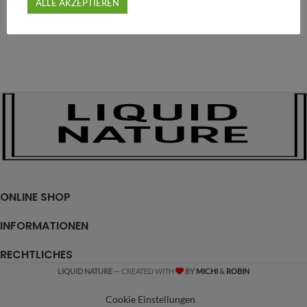
ALLE AKZEPTIEREN
ONLINE SHOP
INFORMATIONEN
RECHTLICHES
LIQUID NATURE
— CREATED WITH
BY
MICHI
&
ROBIN
Cookie Einstellungen