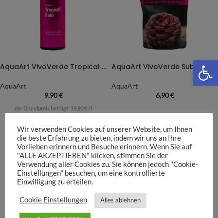
We
AquaArt VivoVerde Tropical Rain – 500ml
AquaArt VivoVerde Substrate für Fleischfressende Pflanzen
AquaArt
AquaArt
9,90
€
6,90
€
der Grundpreis beträgt:
19,80
€
/
l
Wir verwenden Cookies auf unserer Website, um Ihnen
die beste Erfahrung zu bieten, indem wir uns an Ihre
Vorlieben erinnern und Besuche erinnern. Wenn Sie auf
"ALLE AKZEPTIEREN" klicken, stimmen Sie der
Verwendung aller Cookies zu. Sie können jedoch "Cookie-
Einstellungen" besuchen, um eine kontrollierte
Einwilligung zu erteilen.
Cookie Einstellungen
Alles ablehnen