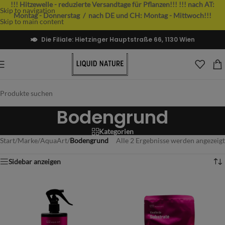
!!! Hitzewelle - reduzierte Versandtage für Pflanzen!!!
!!! nach AT:
Skip to navigation
Montag - Donnerstag / nach DE und CH: Montag - Mittwoch!!!
Skip to main content
Die Filiale: Hietzinger Hauptstraße 66, 1130 Wien
Bodengrund
Kategorien
Start
/
Marke
/
AquaArt
/
Bodengrund
Alle 2 Ergebnisse werden angezeigt
Sidebar anzeigen