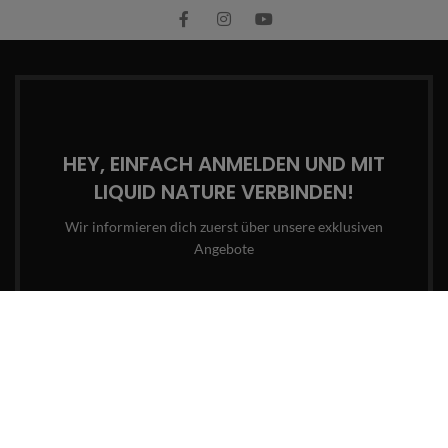
HEY, EINFACH ANMELDEN UND MIT
LIQUID NATURE VERBINDEN!
Wir informieren dich zuerst über unsere exklusiven
Angebote
Email-Adresse
Wird in Übereinstimmung mit unserer
Datenschutzrichtlinie
und unseren
AGBs
verwendet