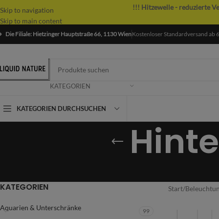
!!! Hitzewelle - reduzierte V
Skip to navigation
Skip to main content
Die Filiale: Hietzinger Hauptstraße 66, 1130 Wien
Kostenloser Standardversand ab 
KATEGORIEN
KATEGORIEN DURCHSUCHEN
Hint
KATEGORIEN
Start
/
Beleuchtu
Aquarien & Unterschränke
99