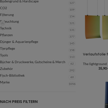
Bodengrund & Hardscape
127
CO2
109
Filterung
154
Beleuchtung
121
Technik
131
Pflanzen
377
Dünger & Aquarienpflege
145
Tierpflege
158
Verlaufsfolie 
Tools
113
Bücher & Druckwerke, Gutscheine & Merch
62
The lightground
35,90
Zubehör
292
Fisch-Bibliothek
60
Marke
1056
NACH PREIS FILTERN