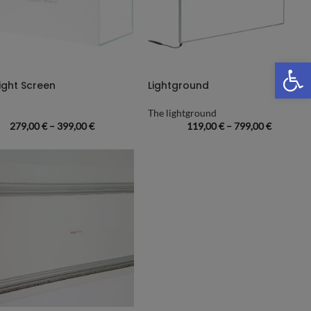
We
ight Screen
Lightground
The lightground
279,00
€
–
399,00
€
119,00
€
–
799,00
€