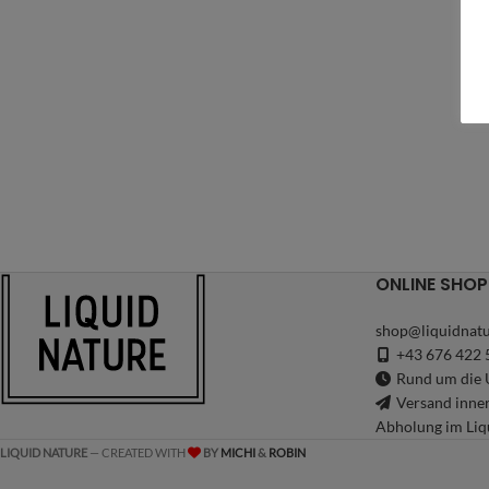
ONLINE SHOP
shop@liquidnatu
+43 676 422 
Rund um die U
Versand inne
Abholung im Liq
LIQUID NATURE
— CREATED WITH
BY
MICHI
&
ROBIN