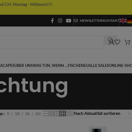
nd CH: Montag - Mittwoch!!!
NEWSLETTER
KONTAKT
SCAPES
ÜBER UNS
WAS TUN, WENN …
FISCHE
NEU
ALLE SALES
ONLINE-SH
chtung
ge
9
18
36
All