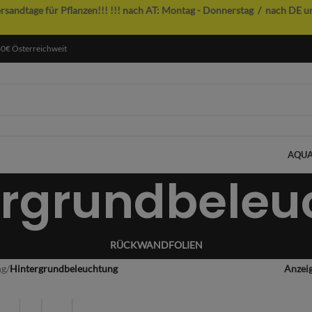
ersandtage für Pflanzen!!!
!!! nach AT: Montag - Donnerstag / nach DE u
60€ Österreichweit
AQUA
ergrundbeleu
RÜCKWANDFOLIEN
ng
/
Hintergrundbeleuchtung
Anzei