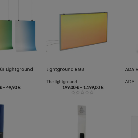
für Lightground
Lightground RGB
The lightground
ADA
€
–
49,90
€
199,00
€
–
1.199,00
€