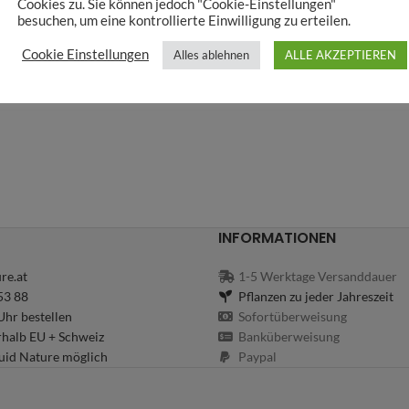
Cookies zu. Sie können jedoch "Cookie-Einstellungen"
besuchen, um eine kontrollierte Einwilligung zu erteilen.
Cookie Einstellungen
Alles ablehnen
ALLE AKZEPTIEREN
INFORMATIONEN
re.at
1-5 Werktage Versanddauer
53 88
Pflanzen zu jeder Jahreszeit
hr bestellen
Sofortüberweisung
rhalb EU + Schweiz
Banküberweisung
uid Nature möglich
Paypal