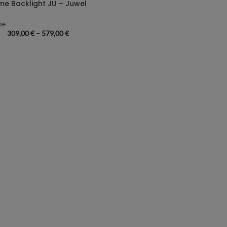
me Backlight JU – Juwel
me
309,00
€
–
579,00
€