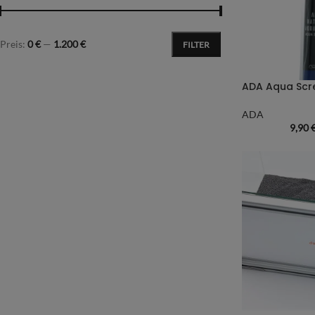
Preis:
0 €
—
1.200 €
FILTER
ADA Aqua Scre
ADA
9,90