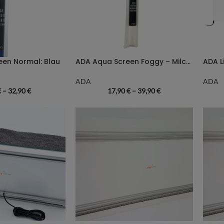
en Normal: Blau
ADA Aqua Screen Foggy – Milchglasfolie
ADA L
ADA
ADA
€
–
32,90
€
17,90
€
–
39,90
€