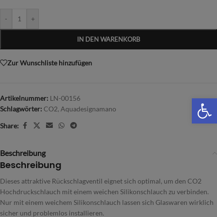
-
+
IN DEN WARENKORB
Zur Wunschliste hinzufügen
We
Artikelnummer:
LN-00156
Schlagwörter:
CO2
,
Aquadesignamano
Share:
Beschreibung
Beschreibung
Dieses attraktive Rückschlagventil eignet sich optimal, um den CO2
Hochdruckschlauch mit einem weichen Silikonschlauch zu verbinden.
Nur mit einem weichem Silikonschlauch lassen sich Glaswaren wirklich
sicher und problemlos installieren.