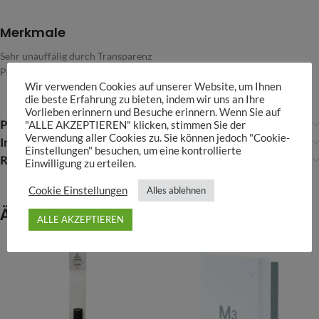
Merkmale
Sehr unauffälig durch Transparenz
Perfekt für den Übergang von Hochdruck- zu Silikonschlauch
Wir verwenden Cookies auf unserer Website, um Ihnen
die beste Erfahrung zu bieten, indem wir uns an Ihre
Vorlieben erinnern und Besuche erinnern. Wenn Sie auf
Produktsicherheit
"ALLE AKZEPTIEREN" klicken, stimmen Sie der
Verwendung aller Cookies zu. Sie können jedoch "Cookie-
Infos über ADA
Einstellungen" besuchen, um eine kontrollierte
Rezensionen (0)
Einwilligung zu erteilen.
Cookie Einstellungen
Alles ablehnen
Ähnliche Produkte
ALLE AKZEPTIEREN