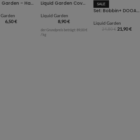
Liquid Garden – Hardscape Sekundenkleber
Liquid Garden Cover Dust
SALE
Set: Bobbin+ DOOA Terra Line
d Garden
Liquid Garden
6,50
€
8,90
€
Liquid Garden
21,90
€
24,80
€
der Grundpreis beträgt:
89,00
€
/
kg