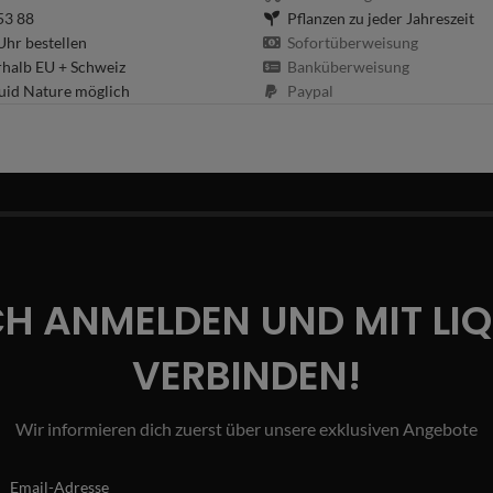
53 88
Pflanzen zu jeder Jahreszeit
hr bestellen
Sofortüberweisung
rhalb EU + Schweiz
Banküberweisung
uid Nature möglich
Paypal
CH ANMELDEN UND MIT LI
VERBINDEN!
Wir informieren dich zuerst über unsere exklusiven Angebote
Email-Adresse