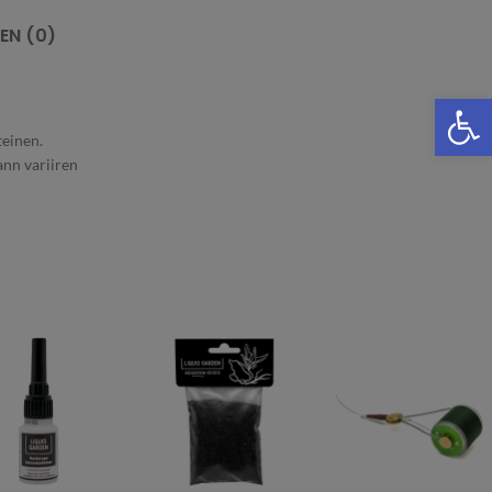
EN (0)
We
teinen.
nn variiren