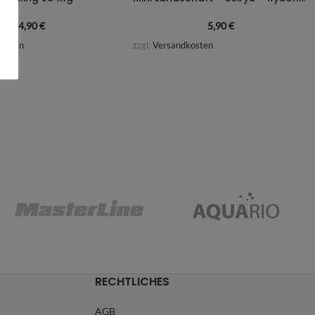
4,90
€
5,90
€
kosten
zzgl.
Versandkosten
RECHTLICHES
AGB