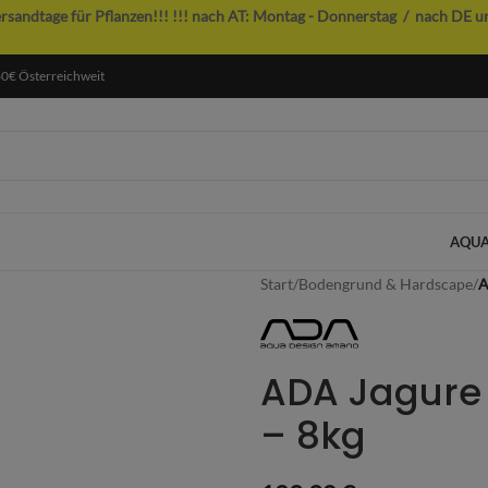
ersandtage für Pflanzen!!!
!!! nach AT: Montag - Donnerstag / nach DE u
60€ Österreichweit
AQUA
Start
/
Bodengrund & Hardscape
/
A
ADA Jagure 
– 8kg