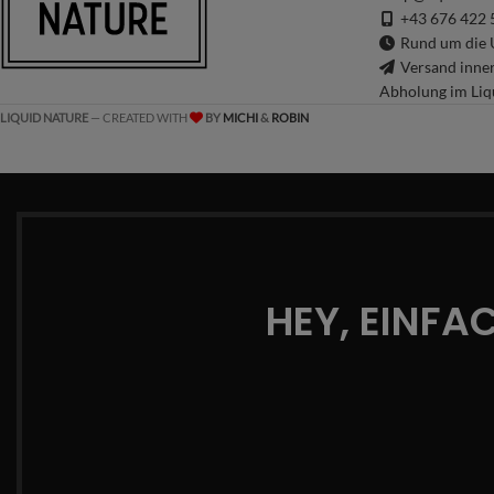
+43 676 422 
Rund um die U
Versand inne
Abholung im Liq
LIQUID NATURE
— CREATED WITH
BY
MICHI
&
ROBIN
HEY, EINFA