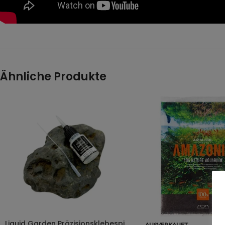
Ähnliche Produkte
Liquid Garden Präzisionsklebespitzen für Hardscapekleber
AUSVERKAUFT