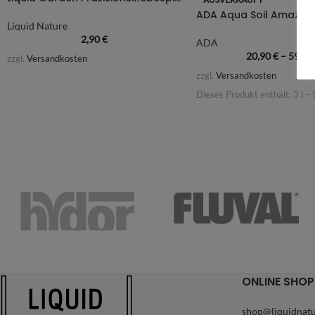
ADA Aqua Soil Amazon
Liquid Nature
2,90
€
ADA
20,90
€
–
59,9
zzgl.
Versandkosten
zzgl.
Versandkosten
Dieses Produkt enthält: 3
l
– 
ONLINE SHOP
shop@liquidnatu