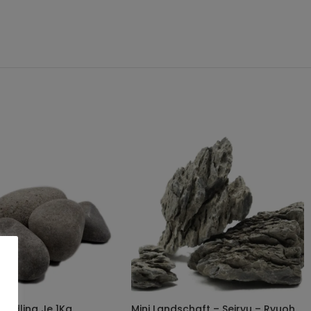
Findling Je 1Kg
Mini Landschaft – Seiryu – Ryuoh Je 1Kg