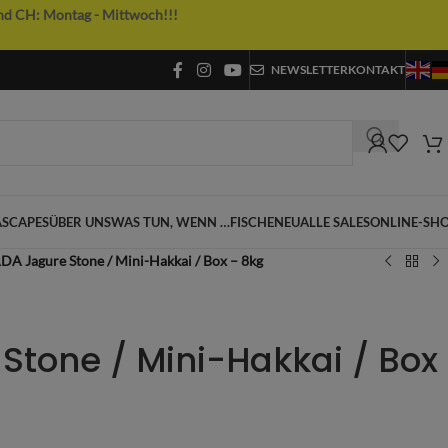
nd CH: Montag - Mittwoch!!!
NEWSLETTER
KONTAKT
SCAPES
ÜBER UNS
WAS TUN, WENN …
FISCHE
NEU
ALLE SALES
ONLINE-SH
DA Jagure Stone / Mini-Hakkai / Box – 8kg
Stone / Mini-Hakkai / Box