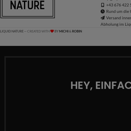
+43 676 422 
Rund um die U
Versand inne
Abholung im Liq
LIQUID NATURE
— CREATED WITH
BY
MICHI
&
ROBIN
HEY, EINFA