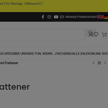
nd CH: Montag - Mittwoch!!!
NEWSLETTER
KONTAKT
SCAPES
ÜBER UNS
WAS TUN, WENN …
FISCHE
NEU
ALLE SALES
ONLINE-SH
nd Flattener
attener