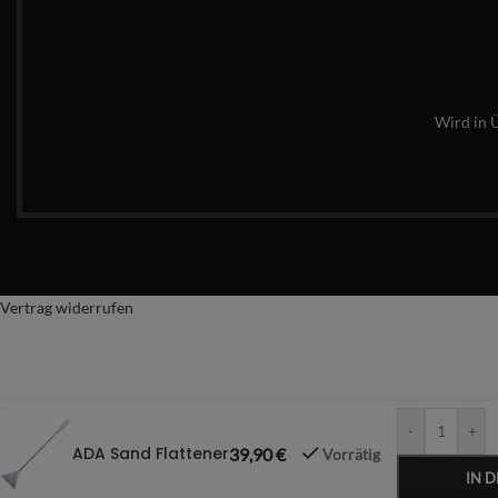
Wird in 
Vertrag widerrufen
-
+
ADA Sand Flattener
39,90
€
Vorrätig
IN 