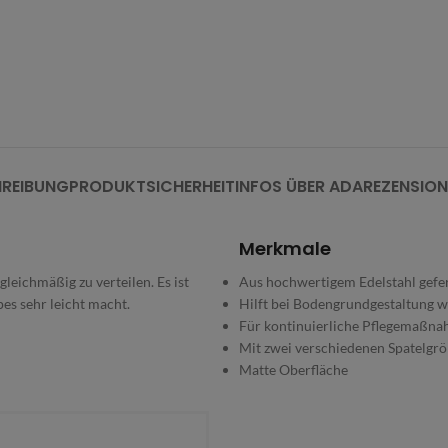
REIBUNG
PRODUKTSICHERHEIT
INFOS ÜBER ADA
REZENSION
Merkmale
leichmäßig zu verteilen. Es ist
Aus hochwertigem Edelstahl gefer
es sehr leicht macht.
Hilft bei Bodengrundgestaltung 
Für kontinuierliche Pflegemaßna
Mit zwei verschiedenen Spatelgr
Matte Oberfläche