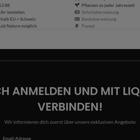
53 88
Pflanzen zu jeder Jahreszeit
hr bestellen
Sofortüberweisung
rhalb EU + Schweiz
Banküberweisung
uid Nature möglich
Paypal
CH ANMELDEN UND MIT LI
VERBINDEN!
Wir informieren dich zuerst über unsere exklusiven Angebote
Email-Adresse