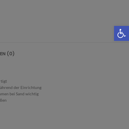
We
EN (0)
tigt
während der Einrichtung
hmen bei Sand wichtig
ößen