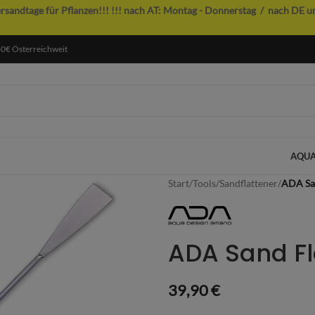
ersandtage für Pflanzen!!!
!!! nach AT: Montag - Donnerstag / nach DE u
60€ Österreichweit
AQUA
Start
/
Tools
/
Sandflattener
/
ADA Sa
ADA Sand Fl
39,90
€