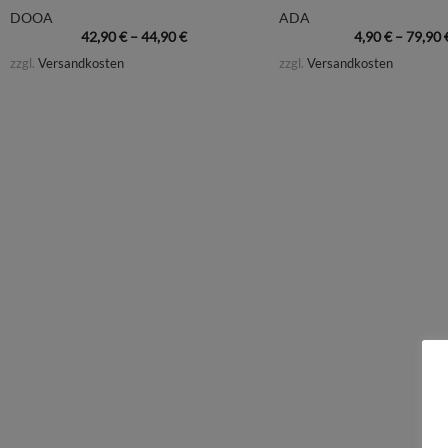
DOOA
ADA
42,90
€
–
44,90
€
4,90
€
–
79,90
zzgl.
Versandkosten
zzgl.
Versandkosten