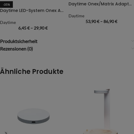
Daytime Onex/Matrix Adapterprofil für Juwel-Aquarien
-35%
Daytime LED-System Onex Adaptersets (Montage und Aufhängung)
Daytime
53,90
€
–
86,90
€
Daytime
6,45
€
–
29,90
€
Produktsicherheit
Rezensionen (0)
Ähnliche Produkte