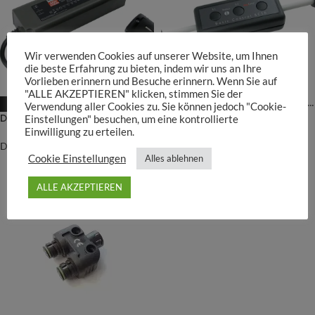
Wir verwenden Cookies auf unserer Website, um Ihnen
die beste Erfahrung zu bieten, indem wir uns an Ihre
Vorlieben erinnern und Besuche erinnern. Wenn Sie auf
"ALLE AKZEPTIEREN" klicken, stimmen Sie der
Daytime LED-System Steuerung für Onex, Matrix & Pendix
-39%
Verwendung aller Cookies zu. Sie können jedoch "Cookie-
Daytime LED-System Netzgerät/Converter 24 Volt
Einstellungen" besuchen, um eine kontrollierte
Daytime
Einwilligung zu erteilen.
84,90
€
–
149,90
€
Daytime
Cookie Einstellungen
Alles ablehnen
24,50
€
–
139,90
€
ALLE AKZEPTIEREN