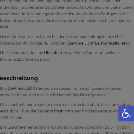
Leuchtelement und dem passenden Netzteil/Converter, kann aber
individuell mit weiteren Leuchtelementen, Adaptersets und Steuerungen
erweitert und zusammengestellt werden, so das du am Ende genau die
Beleuchtung bekommst, die dein Aquarium im besten Licht erscheinen
lässt.
Gerne sind wir dir im Laden bei der Zusammenstellung deines LED-
Systems behilflich oder du nutzt den
Daytime Licht-Leistungkalkulator
.
Hier bekommst du eine
Übersicht
zu welchem Aquarium welches
Daytime LED-System passt.
Beschreibung
Die
Daytime LED Onex
wurden speziell für geschlossene Aquarien
entwickelt und sind das Leuchtelement des
Onex
Systems.
Die Leuchtelemente sind in den drei Lichtfarben plant, fresh und color
We
erhältlich – hier die Variante
fresh
mit einer Farbtemperatur von 6000 –
7000 Kelvin.
Die Leuchtelemente sind in 19 Standardlängen zwischen 16,5 – 192cm
erhältlich und somit ideal für Aquariumlängen zwischen 20,0 und 200,0