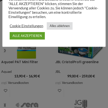
"ALLE AKZEPTIEREN" klicken, stimmen Sie der
Verwendung aller Cookies zu. Sie können jedoch "Cookie-
Einstellungen" besuchen, um eine kontrollierte
Einwilligung zu erteilen.
Cookie Einstellungen
Alles ablehnen
ALLE AKZEPTIEREN
Aquael PAT Mini Filter
JBL CristalProfi greenline
Aquael
JBL
13,90
€
–
16,90
€
99,00
€
–
259,00
€
zzgl.
Versandkosten
zzgl.
Versandkosten