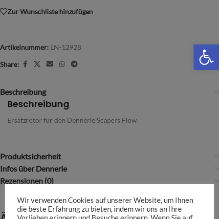
Zur Wunschliste hinzufügen
We
Artikelnummer:
LN-12928
Share:
Beschreibung
Beschreibung
Ersatzrotor für den Dennerle Scapers Flow
Produktsicherheit
Infos über Dennerle
Rezensionen (0)
Wir verwenden Cookies auf unserer Website, um Ihnen
die beste Erfahrung zu bieten, indem wir uns an Ihre
Ähnliche Produkte
Vorlieben erinnern und Besuche erinnern. Wenn Sie auf