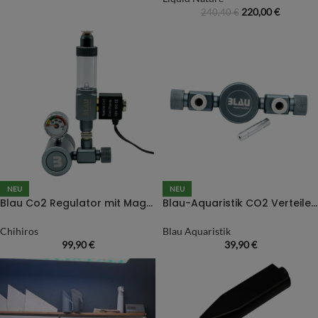
220,00
€
240,40
€
NEU
NEU
Blau Co2 Regulator mit Magnetventil
Blau-Aquaristik CO2 Verteiler (1 auf 2 Ausgänge)
Chihiros
Blau Aquaristik
99,90
€
39,90
€