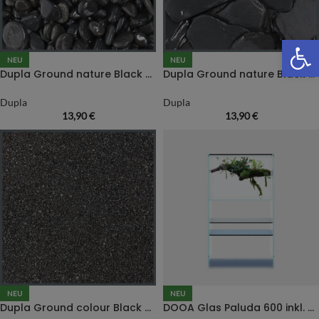
We
NEU
NEU
Dupla Ground nature Black Pebbles
Dupla Ground nature Black Discs
Dupla
Dupla
13,90
€
13,90
€
NEU
NEU
Dupla Ground colour Black Star
DOOA Glas Paluda 600 inkl. Paluda Light II