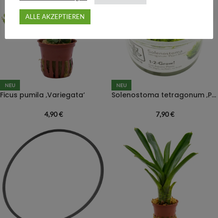
ALLE AKZEPTIEREN
NEU
NEU
Ficus pumila ‚Variegata‘
Solenostoma tetragonum ‚Pearl Moss‘
4,90
€
7,90
€