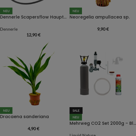
NEU
NEU
Dennerle Scapersflow Hauptdichtung
Neoregelia ampullacea sp.
Dennerle
9,90
€
12,90
€
NEU
SALE
Dracaena sanderiana
NEU
Mehrweg CO2 Set 2000g – Blau-Aquaristic Complete Regulator
4,90
€
Liquid Nature