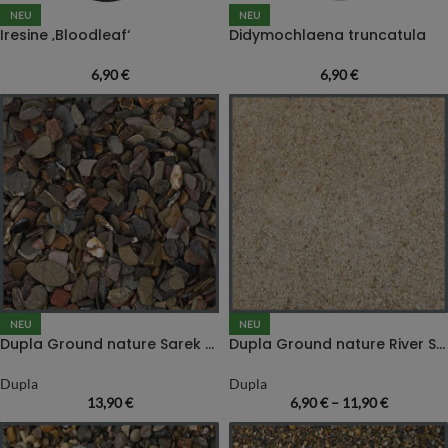
NEU
NEU
Iresine ‚Bloodleaf‘
Didymochlaena truncatula
6,90
€
6,90
€
NEU
NEU
Dupla Ground nature Sarek Gravel
Dupla Ground nature River Sand
Dupla
Dupla
13,90
€
6,90
€
–
11,90
€