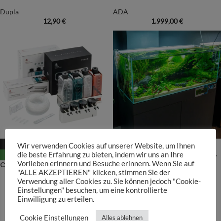
Dupla
ADA
12,90
€
1.999,00
€
-11%
NEU
Wir verwenden Cookies auf unserer Website, um Ihnen
120P Premium Setup Bundle – Juli Aktion
die beste Erfahrung zu bieten, indem wir uns an Ihre
NEU
Vorlieben erinnern und Besuche erinnern. Wenn Sie auf
Chihiros Dosieranlage + Zubehör
"ALLE AKZEPTIEREN" klicken, stimmen Sie der
1778,90 - 1998,90
Verwendung aller Cookies zu. Sie können jedoch "Cookie-
159,90
€
179,90
€
Einstellungen" besuchen, um eine kontrollierte
Einwilligung zu erteilen.
Cookie Einstellungen
Alles ablehnen