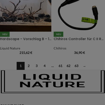
NEU
NEU
Hardscape – Vorschlag B – 120P / Juwel Rio 240
Chihiros Controller für C II RGB
Liquid Nature
Chihiros
215,62
€
36,90
€
1
2
3
4
…
61
62
63
→