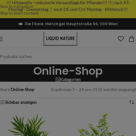
!!! Hitzewelle - reduzierte Versandtage für Pflanzen!!!
!!! nach AT:
Skip to navigation
Montag - Donnerstag / nach DE und CH: Montag - Mittwoch!!!
Skip to main content
Die Filiale: Hietzinger Hauptstraße 66, 1130 Wien
Online-Shop
Kategorien
Start
/
Online-Shop
Ergebnisse 1 – 24 von 1510 werden angezeigt
Sidebar anzeigen