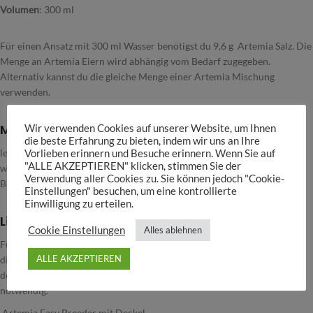
Volumen
: 300 ml
Für einen Ansatz mit 300 ml Wasser benötigst du 9,6 g Artemia Salz. Die
Menge an Artemia Eiern wird abhängig vom Bedarf zugegeben.
Alternativ kannst du die gleiche Menge einer Artemia Mischung
verwenden.
Merkmale
Wir verwenden Cookies auf unserer Website, um Ihnen
die beste Erfahrung zu bieten, indem wir uns an Ihre
leichte Zucht der Artemia Nauplien
Vorlieben erinnern und Besuche erinnern. Wenn Sie auf
"ALLE AKZEPTIEREN" klicken, stimmen Sie der
wahlweise auf dem Standfuß oder im Aquarium montierbar
Verwendung aller Cookies zu. Sie können jedoch "Cookie-
Bestes Aufzuchtfutter für Jungfische
Einstellungen" besuchen, um eine kontrollierte
Einwilligung zu erteilen.
Lieferumfang
Cookie Einstellungen
Alles ablehnen
Für den Artemia Easy Breeder wird eine separate Luftpumpe benötigt,
ALLE AKZEPTIEREN
diese ist nicht im Lieferumfang enthalten! Wird die Pumpe unterhalb
des Easy Breeder installiert ist ebenfalls ein Rückschlagventil zwingend
notwendig.
Artemia Easy Breeder mit Deckel