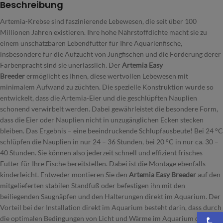
Beschreibung
Artemia-Krebse sind faszinierende Lebewesen, die seit über 100
Millionen Jahren existieren. Ihre hohe Nährstoffdichte macht sie zu
einem unschätzbaren Lebendfutter für Ihre Aquarienfische,
insbesondere für die Aufzucht von Jungfischen und die Förderung derer
Farbenpracht sind sie unerlässlich. Der
Artemia Easy
Breeder
ermöglicht es Ihnen, diese wertvollen Lebewesen mit
minimalem Aufwand zu züchten. Die spezielle Konstruktion wurde so
entwickelt, dass die Artemia-Eier und die geschlüpften Nauplien
schonend verwirbelt werden. Dabei gewährleistet die besondere Form,
dass die Eier oder Nauplien nicht in unzugänglichen Ecken stecken
bleiben. Das Ergebnis – eine beeindruckende Schlupfausbeute! Bei 24 °C
schlüpfen die Nauplien in nur 24 – 36 Stunden, bei 20 °C in nur ca. 30 –
40 Stunden. Sie können also jederzeit schnell und effizient frisches
Futter für Ihre Fische bereitstellen. Dabei ist die Montage ebenfalls
kinderleicht. Entweder montieren Sie den
Artemia Easy Breeder
auf den
mitgelieferten stabilen Standfuß oder befestigen ihn mit den
beiliegenden Saugnäpfen und den Halterungen direkt im Aquarium. Der
Vorteil bei der Installation direkt im Aquarium besteht darin, dass durch
We
die optimalen Bedingungen von Licht und Wärme im Aquarium die