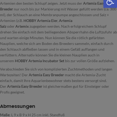
Artemien den besten Schlupf zeigen. Jetzt muss der
Artemia Easy
Breeder
nur noch bis zur Markierung mit Wasser gefüllt werden (ca. 300
ml), der Schlauch an eine Membranpumpe angeschlossen und Salz +
Artemien (z.B.
HOBBY Artemia Eier
,
Artemia
Salz
oder
Artemix
zugegeben werden. Nach erfolgreichem Schlupf
drehen Sie einfach mit dem beiliegendem Absperrhahn die Luftzufuhr ab
und warten einige Minuten. Nun können Sie die rötlich gefärbten
Nauplien, welche sich am Boden des Breeders sammeln, einfach durch
den Schlauch abfließen lassen und in einem Gefäß auffangen und
verfüttern. Alternativ können Sie die kleinen Nauplien auch in
unserem
HOBBY Artemia Incubator Set
bis zur vollen Größe aufziehen.
Verabschieden Sie sich von komplizierten Zuchtmethoden und langen
Wartezeiten! Der
Artemia Easy Breeder
macht die Artemia-Zucht
einfach, damit Ihre Aquarienbewohner stets bestens versorgt sind.
Der
Artemia Easy Breeder
ist gleichermaßen gut für Einsteiger oder
Profis geeignet.
Abmessungen
Maße
: L 9 x B 9 x H 25 cm inkl. Standfuß