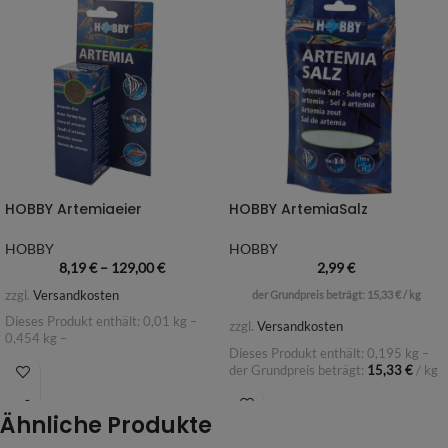
HOBBY Artemiaeier
HOBBY ArtemiaSalz
HOBBY
HOBBY
8,19
€
–
129,00
€
2,99
€
zzgl.
Versandkosten
der Grundpreis beträgt:
15,33
€
/
kg
Dieses Produkt enthält: 0,01
kg
–
zzgl.
Versandkosten
0,454
kg
–
Dieses Produkt enthält: 0,195
kg
–
der Grundpreis beträgt:
15,33
€
/
kg
Ähnliche Produkte