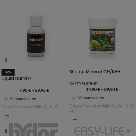
Shrimp Mineral GH/KH+
-20%
Liquid Humin+
SALTYSHRIMP
14,90
€
–
89,90
€
7,90
€
–
59,95
€
zzgl.
Versandkosten
zzgl.
Versandkosten
Dieses Produkt enthält: 0,1
kg
– 2,55
Dieses Produkt enthält: 0,1
l
– 5
l
–
kg
–