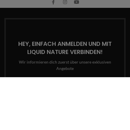
HEY, EINFACH ANMELDEN UND MIT
LIQUID NATURE VERBINDEN!
Wir informieren dich zuerst über unsere exklusiven
Angebote
Email-Adresse
Wird in Übereinstimmung mit unserer
Datenschutzrichtlinie
und unseren
AGBs
verwendet