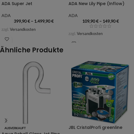
ADA Super Jet
ADA New Lily Pipe (Inflow)
ADA
ADA
399,90
€
–
1.499,90
€
109,90
€
–
149,90
€
zzgl.
Versandkosten
zzgl.
Versandkosten
Ähnliche Produkte
JBL CristalProfi greenline
AUSVERKAUFT
Aqua Rebell Glass Jet Pipe