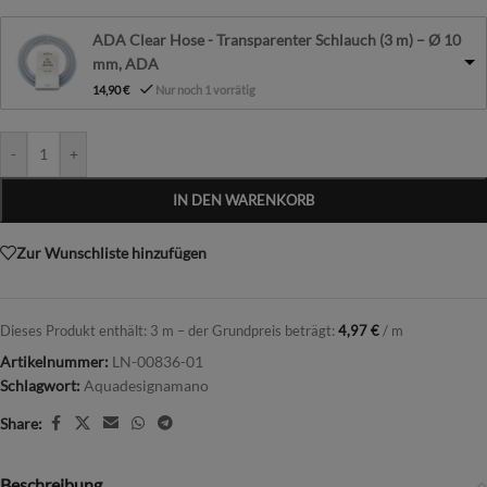
ADA Clear Hose - Transparenter Schlauch (3 m) – Ø 10
mm, ADA
14,90
€
Nur noch 1 vorrätig
-
+
IN DEN WARENKORB
Zur Wunschliste hinzufügen
Dieses Produkt enthält: 3
m
– der Grundpreis beträgt:
4,97
€
/
m
Artikelnummer:
LN-00836-01
Schlagwort:
Aquadesignamano
Share:
Beschreibung