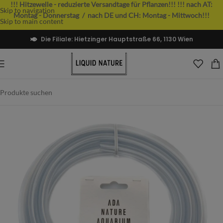
!!! Hitzewelle - reduzierte Versandtage für Pflanzen!!!
!!! nach AT:
Skip to navigation
Montag - Donnerstag / nach DE und CH: Montag - Mittwoch!!!
Skip to main content
Die Filiale: Hietzinger Hauptstraße 66, 1130 Wien