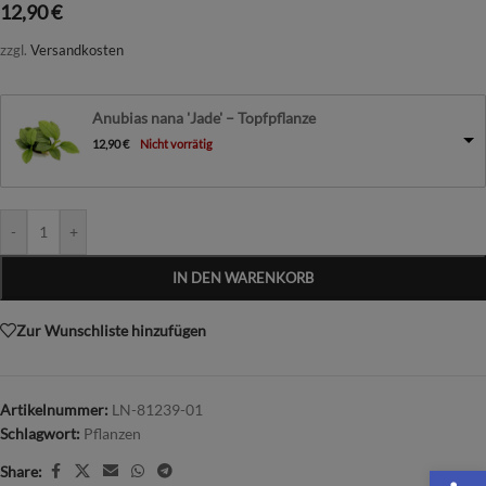
12,90
€
zzgl.
Versandkosten
Anubias nana 'Jade' – Topfpflanze
12,90
€
Nicht vorrätig
-
+
IN DEN WARENKORB
Zur Wunschliste hinzufügen
Artikelnummer:
LN-81239-01
Schlagwort:
Pflanzen
We
Share: