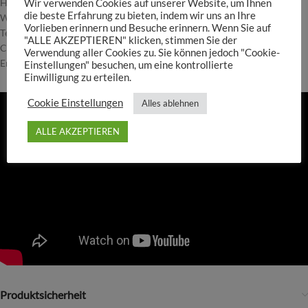
Höhe- 5cm
Wir verwenden Cookies auf unserer Website, um Ihnen
die beste Erfahrung zu bieten, indem wir uns an Ihre
Wuchs-Geschwindigkeit- langsam
Vorlieben erinnern und Besuche erinnern. Wenn Sie auf
Temperatur- 22-28°C
"ALLE AKZEPTIEREN" klicken, stimmen Sie der
CO2 Düngung- nicht notwendig
Verwendung aller Cookies zu. Sie können jedoch "Cookie-
Emerser Wuchs- Ja
Einstellungen" besuchen, um eine kontrollierte
Einwilligung zu erteilen.
Cookie Einstellungen
Alles ablehnen
ALLE AKZEPTIEREN
Produktsicherheit