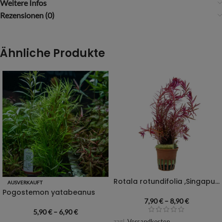
Weitere Infos
Rezensionen (0)
Ähnliche Produkte
Rotala rotundifolia ,Singapur Bloodred‘
AUSVERKAUFT
Pogostemon yatabeanus
7,90
€
–
8,90
€
5,90
€
–
6,90
€
zzgl.
Versandkosten