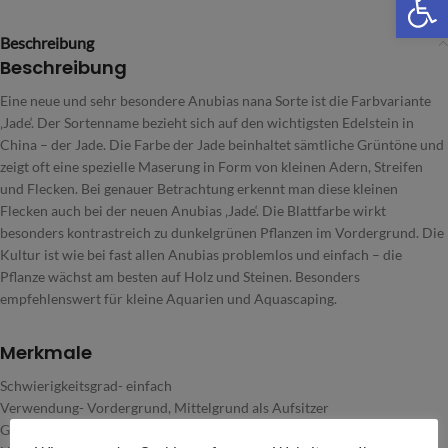
Beschreibung
Beschreibung
Eine neue und sehr besondere Anubias nana Sorte ist die Farbvariante
‚Jade‘. Der Sortenname bezieht sich auf den wichtigsten Edelstein in
China – der Jade. Die Farbe der Jade beinhaltet sämtliche Grüntöne und
zeigt oft eine spezielle Maserung in Form von kleinen Adern, Streifen
und Flecken. Bei genauer Betrachtung erkennt man diese kleinen
Flecken auch bei der neuen Anubias ‚Jade‘. Die Blattfarbe wirkt
besonders kontrastreich zu dunkelgrünen Pflanzen im Vordergrund. Die
Kultur ist wie bei fast allen Anubias problemlos und einfach – die
Pflanze wächst am besten auf Holz und Steinen. Besonders
empfehlenswert für kleine Aquarien und Aquascaping.
Merkmale
Schwierigkeitsgrad- einfach
Verwendung- Vordergrund, Mittelgrund als Aufsitzer
Gestaltungstipps- Übergangsbereich, schattige Zonen, Nano Aquarien