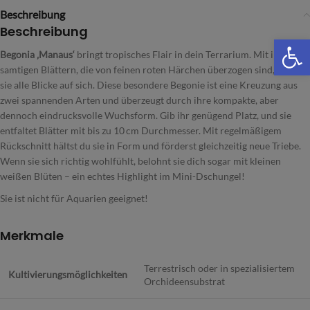
Beschreibung
Beschreibung
We
Begonia ‚Manaus‘
bringt tropisches Flair in dein Terrarium. Mit ihren
samtigen Blättern, die von feinen roten Härchen überzogen sind, zieht
sie alle Blicke auf sich. Diese besondere Begonie ist eine Kreuzung aus
zwei spannenden Arten und überzeugt durch ihre kompakte, aber
dennoch eindrucksvolle Wuchsform. Gib ihr genügend Platz, und sie
entfaltet Blätter mit bis zu 10 cm Durchmesser. Mit regelmäßigem
Rückschnitt hältst du sie in Form und förderst gleichzeitig neue Triebe.
Wenn sie sich richtig wohlfühlt, belohnt sie dich sogar mit kleinen
weißen Blüten – ein echtes Highlight im Mini-Dschungel!
Sie ist nicht für Aquarien geeignet!
Merkmale
Terrestrisch oder in spezialisiertem
Kultivierungsmöglichkeiten
Orchideensubstrat