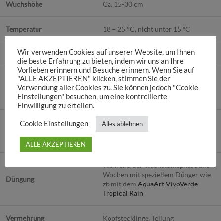
Wuchshöhe
Ca. 15-30 cm
Temperatur
18 – 25 °C, nicht unter 15 °C
Wir verwenden Cookies auf unserer Website, um Ihnen
Luftfeuchtigkeit
70 – 90 %
die beste Erfahrung zu bieten, indem wir uns an Ihre
Vorlieben erinnern und Besuche erinnern. Wenn Sie auf
Indirektes, mäßiges bis schwaches
"ALLE AKZEPTIEREN" klicken, stimmen Sie der
Verwendung aller Cookies zu. Sie können jedoch "Cookie-
Lichtbedarf
Licht; keine direkte
Einstellungen" besuchen, um eine kontrollierte
Sonneneinstrahlung
Einwilligung zu erteilen.
Weiches, kalkarmes Wasser.
Cookie Einstellungen
Alles ablehnen
Bewässerung
Regelmäßig, um das Substrat
gleichmäßig feucht zu halten
ALLE AKZEPTIEREN
Während der Wachstumsphase alle 4
Wochen mit speziellem Dünger wie
Düngung
zb mit dem
AquaArt VivoVerde
Tropical Rain
Vermehrung
Kopfstecklinge, Teilung