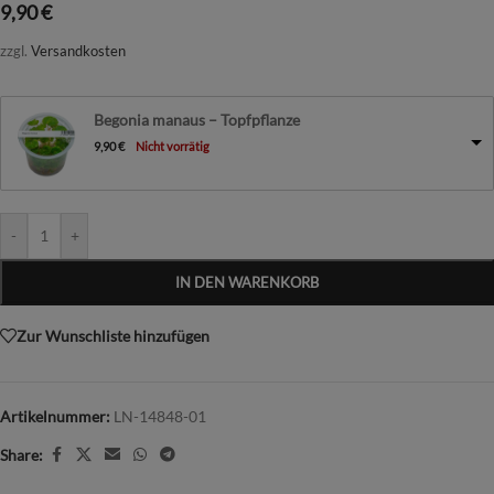
9,90
€
zzgl.
Versandkosten
Begonia manaus – Topfpflanze
9,90
€
Nicht vorrätig
-
+
IN DEN WARENKORB
Zur Wunschliste hinzufügen
Artikelnummer:
LN-14848-01
Share: