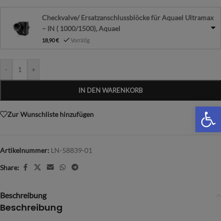
Checkvalve/ Ersatzanschlussblöcke für Aquael Ultramax
– IN ( 1000/1500), Aquael
18,90
€
Vorrätig
-
+
IN DEN WARENKORB
We
Zur Wunschliste hinzufügen
Artikelnummer:
LN-58839-01
Share:
Beschreibung
Beschreibung