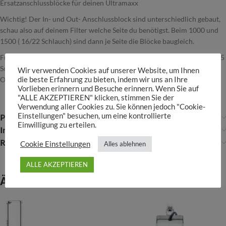
Ersatzanschlussblöcke für deinen Ultramaxx
Wichtig! Der In- und Out- Anschlussblock sind unterschiedlich gebaut,
schau also auf deinem Filter welche Seite du benötigst. Beim 1000 und
1500 ( 16/22 Schlauch) sind dann je Seite die Blöcke baugleich.
Für den UltraMaxx 2000 wird ein dickerer Schlauchdurchmesser (19/25
Schlauch) gebraucht. Auch hier gibt es unterschiedlich gebaute IN und
Wir verwenden Cookies auf unserer Website, um Ihnen
OUT Anschlussblöcke.
die beste Erfahrung zu bieten, indem wir uns an Ihre
Vorlieben erinnern und Besuche erinnern. Wenn Sie auf
"ALLE AKZEPTIEREN" klicken, stimmen Sie der
Verwendung aller Cookies zu. Sie können jedoch "Cookie-
Einstellungen" besuchen, um eine kontrollierte
Produktsicherheit
Einwilligung zu erteilen.
Infos über Aquael
Rezensionen (0)
Cookie Einstellungen
Alles ablehnen
ALLE AKZEPTIEREN
Ähnliche Produkte