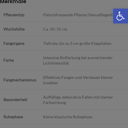
Merkmale
We
Pflanzentyp
Fleischfressende Pflanze (Venusfliegenfalle)
Wuchshöhe
Ca. 10–15 cm
Fangorgane
Tiefrote, bis zu 3 cm große Klappfallen
Intensive Rotfärbung bei ausreichender
Farbe
Lichtintensität
Effektives Fangen und Verdauen kleiner
Fangmechanismus
Insekten
Auffällige, dekorative Fallen mit starker
Besonderheit
Farbwirkung
Ruhephase
Keine klassische Ruhephase