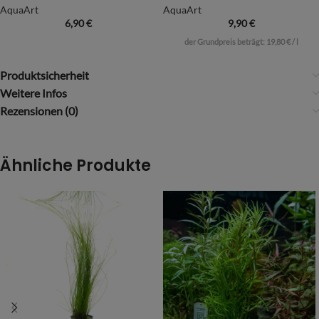
AquaArt
AquaArt
6,90
€
9,90
€
der Grundpreis beträgt:
19,80
€
/
l
Produktsicherheit
Weitere Infos
Rezensionen (0)
Ähnliche Produkte