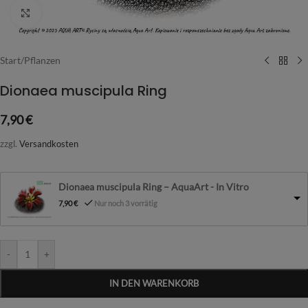
Vergrößern
Start
/
Pflanzen
Dionaea muscipula Ring
7,90
€
zzgl.
Versandkosten
Dionaea muscipula Ring – AquaArt - In Vitro
7,90
€
Nur noch 3 vorrätig
-
+
IN DEN WARENKORB