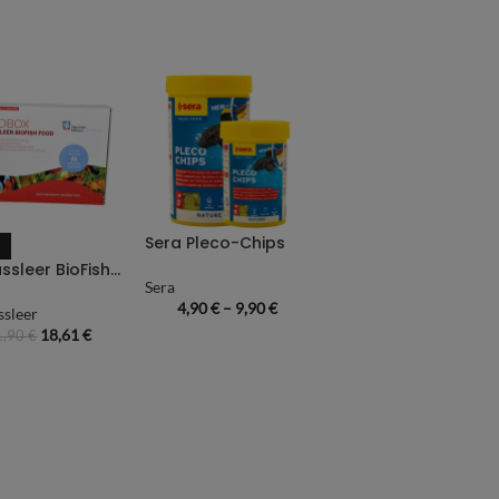
Sera Pleco-Chips
Dr. Bassleer BioFish Foodbox M
Sera
4,90
€
–
9,90
€
ssleer
18,61
€
1,90
€