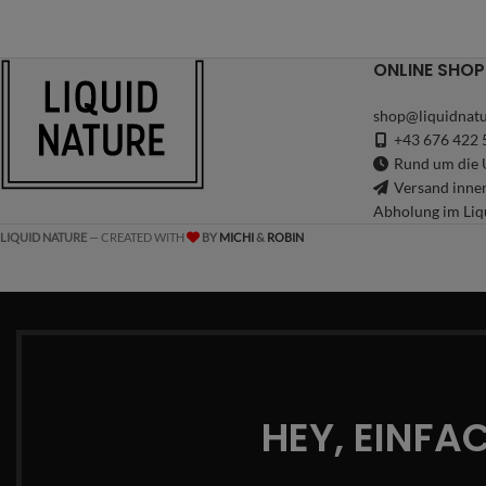
ONLINE SHOP
shop@liquidnatu
+43 676 422 
Rund um die U
Versand inne
Abholung im Liq
LIQUID NATURE
— CREATED WITH
BY
MICHI
&
ROBIN
HEY, EINFA