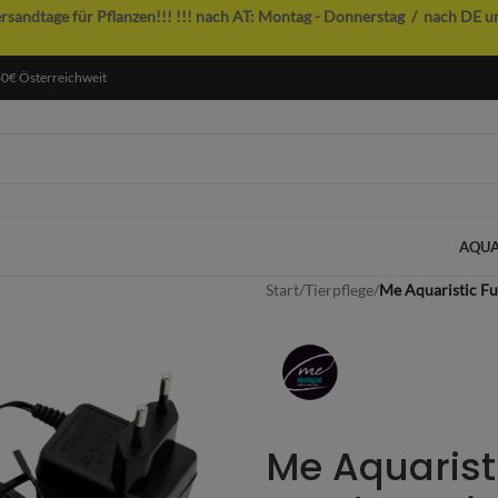
ersandtage für Pflanzen!!!
!!! nach AT: Montag - Donnerstag / nach DE u
60€ Österreichweit
AQUA
Start
/
Tierpflege
/
Me Aquaristic F
Me Aquarist