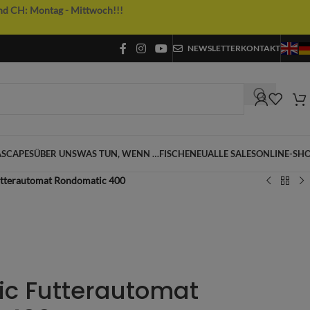
nd CH: Montag - Mittwoch!!!
NEWSLETTER
KONTAKT
SCAPES
ÜBER UNS
WAS TUN, WENN …
FISCHE
NEU
ALLE SALES
ONLINE-SH
utterautomat Rondomatic 400
ic Futterautomat