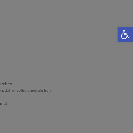
We
szeiten
, daher völlig ungefährlich
omat