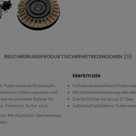
BESCHREIBUNG
PRODUKTSICHERHEIT
REZENSIONEN (0)
Merkmale
stic Futterautomat Rondomatic
Individuell einstellbare Fütterung
stellbaren Fütterungszeiten und
Mit Schutzkleinspannung betrieben
wie ein perfekter Kellner für
Zierfischfutter für bis zu 27 Tage
ür Fische zur Tortur wird.
Individuell befüllbarer Futteraut
 von Me Aquaristic übernommen.
men.