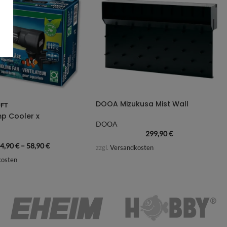
DOOA Mizukusa Mist Wall
FT
p Cooler x
DOOA
299,90
€
4,90
€
–
58,90
€
zzgl.
Versandkosten
kosten