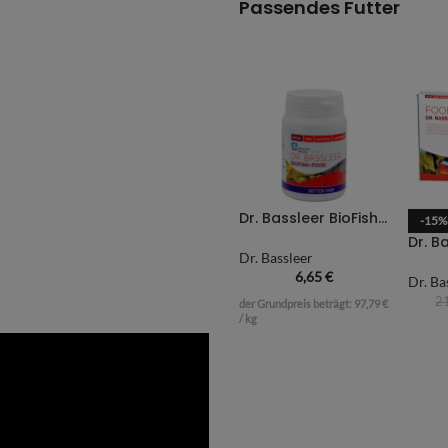
Passendes Futter
Dr. Bassleer BioFish Better Tabs – 68g
-15%
Dr. Bassleer
6,65
€
Dr. Ba
2
der Grundpreis beträgt:
97,79
€
/
kg