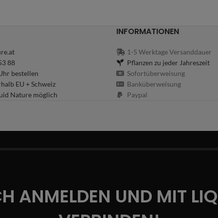
INFORMATIONEN
re.at
1-5 Werktage Versanddauer
53 88
Pflanzen zu jeder Jahreszeit
hr bestellen
Sofortüberweisung
rhalb EU + Schweiz
Banküberweisung
uid Nature möglich
Paypal
CH ANMELDEN UND MIT LI