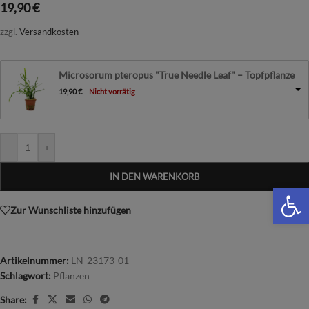
19,90
€
zzgl.
Versandkosten
Microsorum pteropus "True Needle Leaf" – Topfpflanze
19,90
€
Nicht vorrätig
-
+
IN DEN WARENKORB
We
Zur Wunschliste hinzufügen
Artikelnummer:
LN-23173-01
Schlagwort:
Pflanzen
Share: