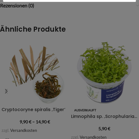
Rezensionen (0)
Ähnliche Produkte
Cryptocoryne spiralis ‚Tiger‘
AUSVERKAUFT
Limnophila sp. ‚Scrophulariaceae‘
9,90
€
–
14,90
€
5,90
€
zzgl.
Versandkosten
zzgl.
Versandkosten