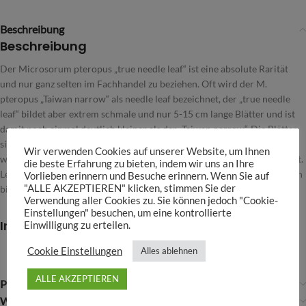
Beschreibung
Beschreibung
Der Microsorum pteropus „true needle leaf“ ist eine absolute Rarität
und nur ganz selten im Fachhandel zu beziehen. Oft wird der M.
pteropus „Taiwan narrow“ als needle leaf bezeichnet, der „true needle
leaf“ bildet aber extrem schmale und nur 5-15 cm lange Blätter und ist
damit noch einmal deutlich kleiner als der „Taiwan narrow“. Die Blätter
sind dunkelgrün und gerade junge Pflanzen bleiben äußerst klein,
Wir verwenden Cookies auf unserer Website, um Ihnen
wodurch er sich hervorragend für Nanoaquarien oder Dioramen eignet.
die beste Erfahrung zu bieten, indem wir uns an Ihre
Lediglich sehr alte Rhizome bilden deutlich längere Blätter aus, die dann
Vorlieben erinnern und Besuche erinnern. Wenn Sie auf
"ALLE AKZEPTIEREN" klicken, stimmen Sie der
bis zu 25 cm Länge erreichen können
Verwendung aller Cookies zu. Sie können jedoch "Cookie-
Einstellungen" besuchen, um eine kontrollierte
Infos
Einwilligung zu erteilen.
Cookie Einstellungen
Alles ablehnen
ALLE AKZEPTIEREN
Produktsicherheit
Weitere Infos